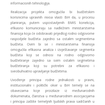
informacionih tehnologija.
Realizacija projekta omogućila bi budžetskim
korisnicima upravnih nivoa vlasti BiH da, u procesu
planiranja, putem uspostavljenih BMIS konekcija,
efikasno komuniciraju sa nadležnim ministarstvima
finansija koja će odobravati prijedlog rodno odgovorne
raspodjele budžeta zajedno sa ostalim segmentima
budžeta. Ovim bi se i ministarstvima finansija
omogućila efikasna analiza i izvještavanje segmenta
budžeta koji se odnosi na rodno odgovorno
budžetiranje zajedno sa svim ostalim segmetima
budžetiranja koji su potrebni za efikasno i
sveobuhvatno upravljanje budžetima.
Uvođenje principa rodne jednakosti u pravni,
institucionalni i politički okvir u BiH temelji se na
obavezama koje proizilaze iz međunarodnih
dokumenata, članstva u međunarodnim asocijacijama
i principa zaštite temeljnih ljudskih prava sadržanih u