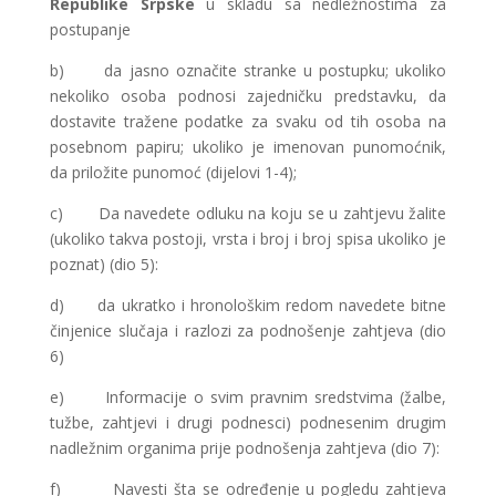
Republike Srpske
u skladu sa nedležnostima za
postupanje
b) da jasno označite stranke u postupku; ukoliko
nekoliko osoba podnosi zajedničku predstavku, da
dostavite tražene podatke za svaku od tih osoba na
posebnom papiru; ukoliko je imenovan punomoćnik,
da priložite punomoć (dijelovi 1-4);
c) Da navedete odluku na koju se u zahtjevu žalite
(ukoliko takva postoji, vrsta i broj i broj spisa ukoliko je
poznat) (dio 5):
d) da ukratko i hronološkim redom navedete bitne
činjenice slučaja i razlozi za podnošenje zahtjeva (dio
6)
e) Informacije o svim pravnim sredstvima (žalbe,
tužbe, zahtjevi i drugi podnesci) podnesenim drugim
nadležnim organima prije podnošenja zahtjeva (dio 7):
f) Navesti šta se određenje u pogledu zahtjeva