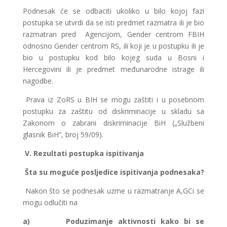
Podnesak će se odbaciti ukoliko u bilo kojoj fazi
postupka se utvrdi da se isti predmet razmatra ili je bio
razmatran pred Agencijom, Gender centrom FBIH
odnosno Gender centrom RS, ili koji je u postupku ili je
bio u postupku kod bilo kojeg suda u Bosni i
Hercegovini ili je predmet međunarodne istrage ili
nagodbe.
Prava iz ZoRS u BIH se mogu zaštiti i u posebnom
postupku za zaštitu od diskriminacije u skladu sa
Zakonom o zabrani diskriminacije BiH („Službeni
glasnik BiH”, broj 59/09).
V. Rezultati postupka ispitivanja
Šta su moguće posljedice ispitivanja podnesaka?
Nakon što se podnesak uzme u razmatranje A,GCi se
mogu odlučiti na
a)
Poduzimanje aktivnosti kako bi se