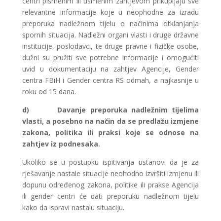
centri pismenim ili usmenim zahtjevom prikupljaju sve
relevantne informacije koje u neophodne za izradu
preporuka nadležnom tijelu o načinima otklanjanja
spornih situacija. Nadležni organi vlasti i druge državne
institucije, poslodavci, te druge pravne i fizičke osobe,
dužni su pružiti sve potrebne informacije i omogućiti
uvid u dokumentaciju na zahtjev Agencije, Gender
centra FBiH i Gender centra RS odmah, a najkasnije u
roku od 15 dana.
d)
Davanje preporuka nadležnim tijelima
vlasti, a posebno na način da se predlažu izmjene
zakona, politika ili praksi koje se odnose na
zahtjev iz podnesaka.
Ukoliko se u postupku ispitivanja ustanovi da je za
rješavanje nastale situacije neohodno izvršiti izmjenu ili
dopunu određenog zakona, politike ili prakse Agencija
ili gender centri će dati preporuku nadležnom tijelu
kako da ispravi nastalu situaciju.