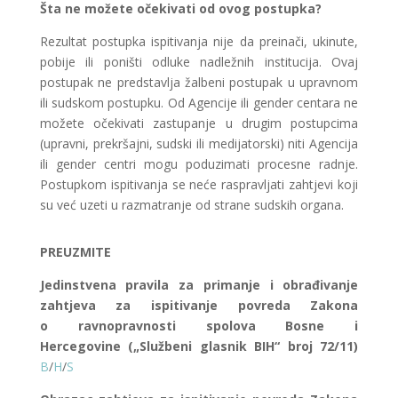
Šta ne možete očekivati od ovog postupka?
Rezultat postupka ispitivanja nije da preinači, ukinute,
pobije ili poništi odluke nadležnih institucija. Ovaj
postupak ne predstavlja žalbeni postupak u upravnom
ili sudskom postupku. Od Agencije ili gender centara ne
možete očekivati zastupanje u drugim postupcima
(upravni, prekršajni, sudski ili medijatorski) niti Agencija
ili gender centri mogu poduzimati procesne radnje.
Postupkom ispitivanja se neće raspravljati zahtjevi koji
su već uzeti u razmatranje od strane sudskih organa.
PREUZMITE
Jedinstvena pravila za primanje i obrađivanje
zahtjeva za ispitivanje povreda Zakona
o
ravnopravnosti spolova Bosne i
Hercegovine („Službeni glasnik BIH“ broj 72/11)
B
/
H
/
S