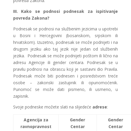
povreda Zakona.
III. Kako se podnosi podnesak za ispitivanje
povreda Zakona?
Podnesak se podnosi na službenim jezicima u upotrebi
u Bosni i Hercegovini (bosanskom, srpskom ili
hrvatskom). Izuzetno, podnesak se može podnijeti i na
drugom jeziku ako taj jezik nije jedan od službenih
jezika. Podnesak se može podnijeti poštom ili lično na
adresu Agencije ili gender centara. Podnesak se u
pravilu podnosi na obrascu koji je sastavni dio Pravila.
Podnesak može biti podnesen i posredstvom treće
osobe – zakonski zastupnik ili opunomoćenik.
Punomoć se može dati pismeno, ili usmeno, u
zapisnik.
Svoje podneske možete slati na slijedeće
adrese
:
Agencija za
Gender
Gender
ravnopravnost
Centar
Centar