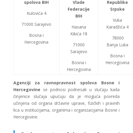
spolova BIH
Vlade
Republike
Federacije
Srpske
Kulovića 4
BIH
Vuka
71000 Sarajevo
Hasana
Karadžića 4
Kikića 18
Bosna i
78000
Hercegovina
71000
Banja Luka
Sarajevo
Bosna i
Bosna i
Hercegovina
Hercegovina
Agenciji za ravnopravnost spolova Bosne i
Hercegovine
se podnosi podnesak u slučaju kada
činjenice slučaja upućuju da je moguća povreda
učinjena od organa državne uprave, fizičkih i pravnih
lica u institucijama, organima i organizacijama Bosne i
Hercegovine.