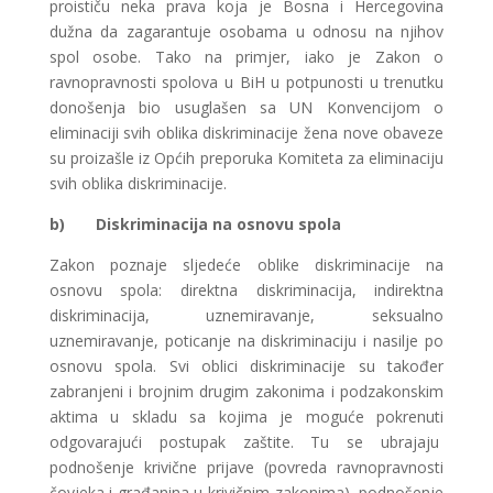
proističu neka prava koja je Bosna i Hercegovina
dužna da zagarantuje osobama u odnosu na njihov
spol osobe. Tako na primjer, iako je Zakon o
ravnopravnosti spolova u BiH u potpunosti u trenutku
donošenja bio usuglašen sa UN Konvencijom o
eliminaciji svih oblika diskriminacije žena nove obaveze
su proizašle iz Općih preporuka Komiteta za eliminaciju
svih oblika diskriminacije.
b)
Diskriminacija na osnovu spola
Zakon poznaje sljedeće oblike diskriminacije na
osnovu spola: direktna diskriminacija, indirektna
diskriminacija, uznemiravanje, seksualno
uznemiravanje, poticanje na diskriminaciju i nasilje po
osnovu spola. Svi oblici diskriminacije su također
zabranjeni i brojnim drugim zakonima i podzakonskim
aktima u skladu sa kojima je moguće pokrenuti
odgovarajući postupak zaštite. Tu se ubrajaju
podnošenje krivične prijave (povreda ravnopravnosti
čovjeka i građanina u krivičnim zakonima), podnošenje