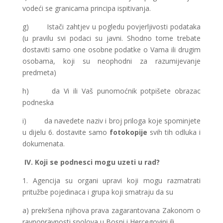
vodeći se granicama principa ispitivanja.
g) Istači zahtjev u pogledu povjerljivosti podataka
(u pravilu svi podaci su javni. Shodno tome trebate
dostaviti samo one osobne podatke o Vama ili drugim
osobama, koji su neophodni za razumijevanje
predmeta)
h) da Vi ili Vaš punomoćnik potpišete obrazac
podneska
i) da navedete naziv i broj priloga koje spominjete
u dijelu 6. dostavite samo
fotokopije
svih tih odluka i
dokumenata.
IV. Koji se podnesci mogu uzeti u rad?
1. Agencija su organi upravi koji mogu razmatrati
pritužbe pojedinaca i grupa koji smatraju da su
a) prekršena njihova prava zagarantovana Zakonom o
ravnopravnosti spolova u Bosni i Hercegovini ili