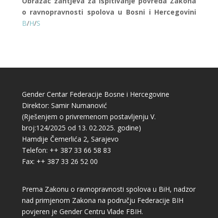
Obrazac zahtjeva za ispitivanje povreda Zakona
o ravnopravnosti spolova u Bosni i Hercegovini
B
/
H
/
S
Gender Centar Federacije Bosne i Hercegovine
Direktor: Samir Numanović
(Rješenjem o privremenom postavljenju V.
broj:124/2025 od 13. 02.2025. godine)
Hamdije Čemerlića 2, Sarajevo
Telefon: ++ 387 33 66 58 83
Fax: ++ 387 33 26 52 00
Prema Zakonu o ravnopravnosti spolova u BiH, nadzor
nad primjenom Zakona na području Federacije BIH
povjeren je Gender Centru Vlade FBIH.