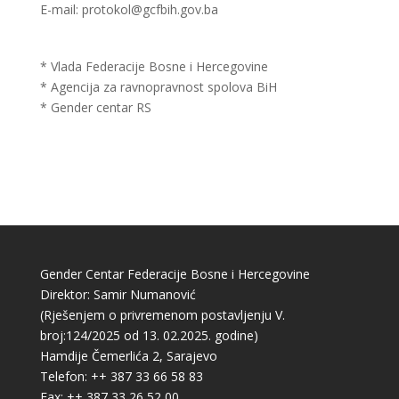
E-mail: protokol@gcfbih.gov.ba
* Vlada Federacije Bosne i Hercegovine
* Agencija za ravnopravnost spolova BiH
* Gender centar RS
Gender Centar Federacije Bosne i Hercegovine
Direktor: Samir Numanović
(Rješenjem o privremenom postavljenju V.
broj:124/2025 od 13. 02.2025. godine)
Hamdije Čemerlića 2, Sarajevo
Telefon: ++ 387 33 66 58 83
Fax: ++ 387 33 26 52 00