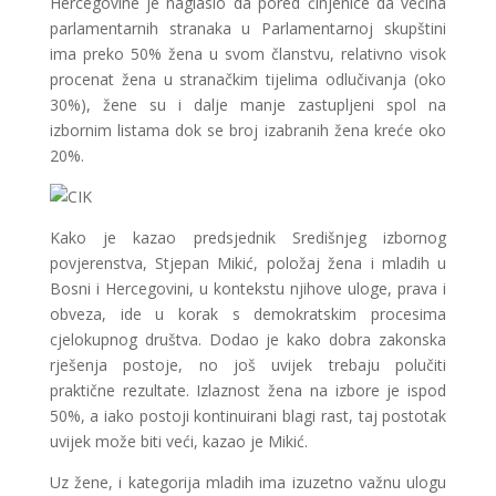
Hercegovine je naglasio da pored činjenice da većina
parlamentarnih stranaka u Parlamentarnoj skupštini
ima preko 50% žena u svom članstvu, relativno visok
procenat žena u stranačkim tijelima odlučivanja (oko
30%), žene su i dalje manje zastupljeni spol na
izbornim listama dok se broj izabranih žena kreće oko
20%.
Kako je kazao predsjednik Središnjeg izbornog
povjerenstva, Stjepan Mikić, položaj žena i mladih u
Bosni i Hercegovini, u kontekstu njihove uloge, prava i
obveza, ide u korak s demokratskim procesima
cjelokupnog društva. Dodao je kako dobra zakonska
rješenja postoje, no još uvijek trebaju polučiti
praktične rezultate. Izlaznost žena na izbore je ispod
50%, a iako postoji kontinuirani blagi rast, taj postotak
uvijek može biti veći, kazao je Mikić.
Uz žene, i kategorija mladih ima izuzetno važnu ulogu