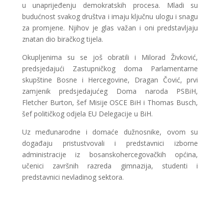
u unaprijeđenju demokratskih procesa. Mladi su
budućnost svakog društva i imaju ključnu ulogu i snagu
za promjene. Njihov je glas važan i oni predstavljaju
znatan dio biračkog tijela.
Okupljenima su se još obratili i Milorad Živković,
predsjedajući Zastupničkog doma Parlamentarne
skupštine Bosne i Hercegovine, Dragan Čović, prvi
zamjenik predsjedajućeg Doma naroda PSBiH,
Fletcher Burton, šef Misije OSCE BiH i Thomas Busch,
šef političkog odjela EU Delegacije u BiH.
Uz međunarodne i domaće dužnosnike, ovom su
događaju pristustvovali i predstavnici izborne
administracije iz bosanskohercegovačkih općina,
učenici završnih razreda gimnazija, studenti i
predstavnici nevladinog sektora.