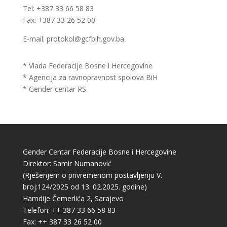
Tel: +387 33 66 58 83
Fax: +387 33 26 52 00
E-mail: protokol@gcfbih.gov.ba
* Vlada Federacije Bosne i Hercegovine
* Agencija za ravnopravnost spolova BiH
* Gender centar RS
Gender Centar Federacije Bosne i Hercegovine
Direktor: Samir Numanović
(Rješenjem o privremenom postavljenju V.
broj:124/2025 od 13. 02.2025. godine)
Hamdije Čemerlića 2, Sarajevo
Telefon: ++ 387 33 66 58 83
Fax: ++ 387 33 26 52 00