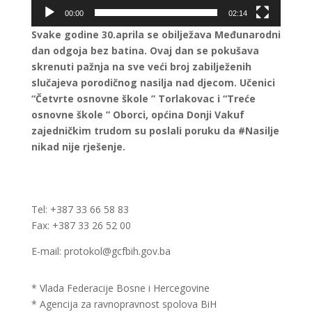
00:00
02:14
Svake godine 30.aprila se obilježava Međunarodni
dan odgoja bez batina. Ovaj dan se pokušava
skrenuti pažnja na sve veći broj zabilježenih
slučajeva porodičnog nasilja nad djecom. Učenici
“Četvrte osnovne škole ” Torlakovac i “Treće
osnovne škole ” Oborci, općina Donji Vakuf
zajedničkim trudom su poslali poruku da #Nasilje
nikad nije rješenje.
Tel: +387 33 66 58 83
Fax: +387 33 26 52 00
E-mail: protokol@gcfbih.gov.ba
* Vlada Federacije Bosne i Hercegovine
* Agencija za ravnopravnost spolova BiH