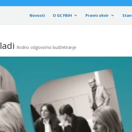
Novosti
O GC FBiH
Pravni okvir
Stan
ladi
Rodno odgovorno budžetiranje