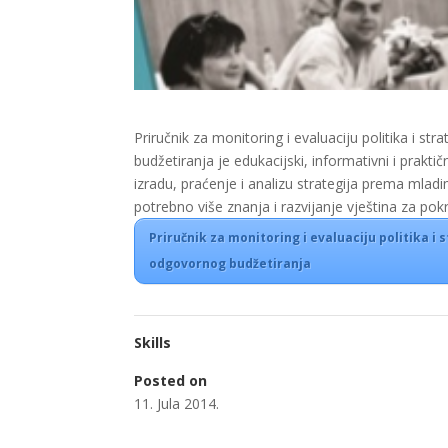
Priručnik za monitoring i evaluaciju politika i
budžetiranja je edukacijski, informativni i praktič
izradu, praćenje i analizu strategija prema mladim
potrebno više znanja i razvijanje vještina za po
Priručnik za monitoring i evaluaciju politika
odgovornog budžetiranja
Skills
Posted on
11. Jula 2014.