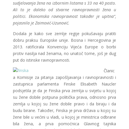
sudjelovanja žena na izbornim listama s 33 na 40 posto.
Ali to je daleko od stvarne ravnopravnosti žena u
politici. Ekonomska ravnopravnost također je upitna“,
pojasnila je Zaimović-Uzunović.
Dodala je kako sve zemlje regije pokušavaju pratiti
dobru praksu Europske unije. Bosna i Hercegovina je
2013. ratificirala Konvenciju Vijeća Europe o borbi
protiv nasilja nad ženama, no unatoč tome, još je dug
put do istinske ravnopravnosti.
Članic
a Komisije za pitanja zapošljavanja i ravnopravnosti i
zastupnica parlamenta Finske Elisabeth Naucler
podsjetila je da je Finska prva zemlja u svijetu u kojoj
su žene dobile potpuna politička prava, odnosno prva
zemlja u kojoj su žene dobile pravo i da biraju i da
budu birane. Također, Finska je prva država u kojoj su
žene bile u većini u vladi, u kojoj je ministrica odbrane
bila žena, a prva pomoćnica Glavnog tajnika