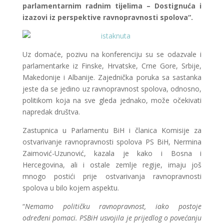
parlamentarnim radnim tijelima – Dostignuća i
izazovi iz perspektive ravnopravnosti spolova“.
Uz domaće, pozivu na konferenciju su se odazvale i
parlamentarke iz Finske, Hrvatske, Crne Gore, Srbije,
Makedonije i Albanije. Zajednička poruka sa sastanka
jeste da se jedino uz ravnopravnost spolova, odnosno,
politikom koja na sve gleda jednako, može očekivati
napredak društva.
Zastupnica u Parlamentu BiH i članica Komisije za
ostvarivanje ravnopravnosti spolova PS BiH, Nermina
Zaimović-Uzunović, kazala je kako i Bosna i
Hercegovina, ali i ostale zemlje regije, imaju još
mnogo postići prije ostvarivanja ravnopravnosti
spolova u bilo kojem aspektu.
“
Nemamo političku ravnopravnost, iako postoje
određeni pomaci. PSBiH usvojila je prijedlog o povećanju