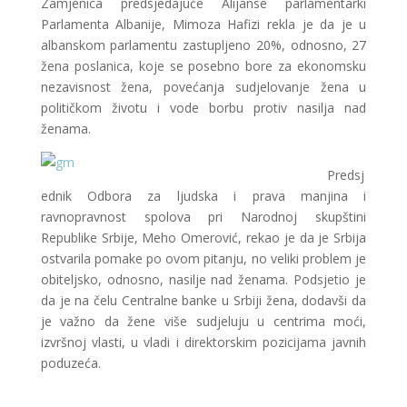
Zamjenica predsjedajuće Alijanse parlamentarki
Parlamenta Albanije, Mimoza Hafizi rekla je da je u
albanskom parlamentu zastupljeno 20%, odnosno, 27
žena poslanica, koje se posebno bore za ekonomsku
nezavisnost žena, povećanja sudjelovanje žena u
političkom životu i vode borbu protiv nasilja nad
ženama.
Predsj
ednik Odbora za ljudska i prava manjina i
ravnopravnost spolova pri Narodnoj skupštini
Republike Srbije, Meho Omerović, rekao je da je Srbija
ostvarila pomake po ovom pitanju, no veliki problem je
obiteljsko, odnosno, nasilje nad ženama. Podsjetio je
da je na čelu Centralne banke u Srbiji žena, dodavši da
je važno da žene više sudjeluju u centrima moći,
izvršnoj vlasti, u vladi i direktorskim pozicijama javnih
poduzeća.