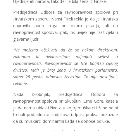
Ujedinjenih naroda, također je bila žena iz Finske.
Predsjednica Odbora za ravnopravnost spolova pri
Hrvatskom saboru, Nansi Tireli rekla je da je Hrvatska
napravila puno toga po ovom pitanju, ali da
ravnopravnost spolova, ipak, još uvijek nije “zaživjela u
glavama ljudi”.
“Ne možemo očekivati da će se nekom direktivom,
zakonom ili deklaracijom mijenjati svijest o
ravnopravnosti. Ravnopravnost se tiče boljitka cijelog
društva. Mali je broj žena u hrvatskom parlamentu,
samo 25 posto, odnosno četvrtina. To nije dovoljno“,
rekla je.
Nada Drobnjak, predsjednica Odbora za
ravnopravnost spolova pri Skupštini Crne Gore, kazala
je da nema oblasti života u kojoj muškarci i žene ne bi
trebali podjednako sudjelovati. Ipak, praksa pokazuje
da su muškarci dominantni kada se donose odluke.