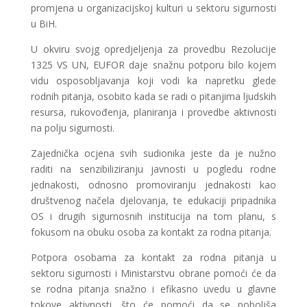
promjena u organizacijskoj kulturi u sektoru sigurnosti
u BiH.
U okviru svojg opredjeljenja za provedbu Rezolucije
1325 VS UN, EUFOR daje snažnu potporu bilo kojem
vidu osposobljavanja koji vodi ka napretku glede
rodnih pitanja, osobito kada se radi o pitanjima ljudskih
resursa, rukovođenja, planiranja i provedbe aktivnosti
na polju sigurnosti.
Zajednička ocjena svih sudionika jeste da je nužno
raditi na senzibiliziranju javnosti u pogledu rodne
jednakosti, odnosno promoviranju jednakosti kao
društvenog načela djelovanja, te edukaciji pripadnika
OS i drugih sigurnosnih institucija na tom planu, s
fokusom na obuku osoba za kontakt za rodna pitanja.
Potpora osobama za kontakt za rodna pitanja u
sektoru sigurnosti i Ministarstvu obrane pomoći će da
se rodna pitanja snažno i efikasno uvedu u glavne
tokove aktivnosti, što će pomoći da se poboljša