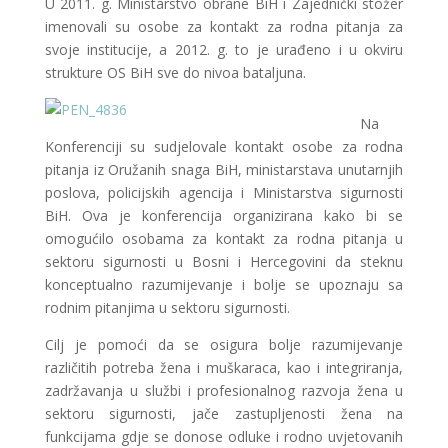
U 2011. g. Ministarstvo obrane BiH i Zajednički stožer
imenovali su osobe za kontakt za rodna pitanja za
svoje institucije, a 2012. g. to je urađeno i u okviru
strukture OS BiH sve do nivoa bataljuna.
Na
Konferenciji su sudjelovale kontakt osobe za rodna
pitanja iz Oružanih snaga BiH, ministarstava unutarnjih
poslova, policijskih agencija i Ministarstva sigurnosti
BiH. Ova je konferencija organizirana kako bi se
omogućilo osobama za kontakt za rodna pitanja u
sektoru sigurnosti u Bosni i Hercegovini da steknu
konceptualno razumijevanje i bolje se upoznaju sa
rodnim pitanjima u sektoru sigurnosti.
Cilj je pomoći da se osigura bolje razumijevanje
različitih potreba žena i muškaraca, kao i integriranja,
zadržavanja u službi i profesionalnog razvoja žena u
sektoru sigurnosti, jače zastupljenosti žena na
funkcijama gdje se donose odluke i rodno uvjetovanih