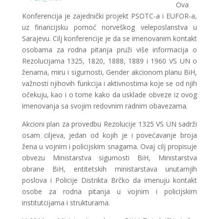
Ova
Konferencija je zajednički projekt PSOTC-a i EUFOR-a,
uz financijsku pomoć norveškog veleposlanstva u
Sarajevu. Cilj konferencije je da se imenovanim kontakt
osobama za rodna pitanja pruži više informacija o
Rezolucijama 1325, 1820, 1888, 1889 i 1960 VS UN o
ženama, miru i sigurnosti, Gender akcionom planu BiH,
važnosti njihovih funkcija i aktivnostima koje se od njih
očekuju, kao i o tome kako da usklade obveze iz ovog
imenovanja sa svojim redovnim radnim obavezama.
Akcioni plan za provedbu Rezolucije 1325 VS UN sadrži
osam ciljeva, jedan od kojih je i povećavanje broja
žena u vojnim i policijskim snagama. Ovaj cilj propisuje
obvezu Ministarstva sigurnosti BiH, Ministarstva
obrane BiH, entitetskih ministarstava unutarnjih
poslova i Policije Distrikta Brčko da imenuju kontakt
osobe za rodna pitanja u vojnim i policijskim
institutcijama i strukturama.