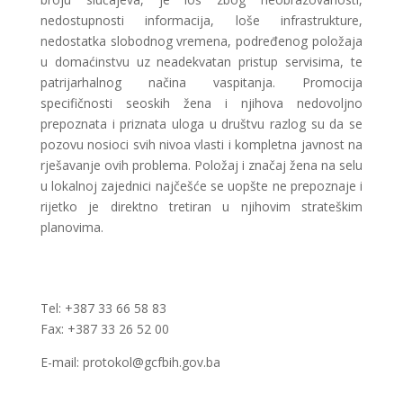
nedostupnosti informacija, loše infrastrukture,
nedostatka slobodnog vremena, podređenog položaja
u domaćinstvu uz neadekvatan pristup servisima, te
patrijarhalnog načina vaspitanja. Promocija
specifičnosti seoskih žena i njihova nedovoljno
prepoznata i priznata uloga u društvu razlog su da se
pozovu nosioci svih nivoa vlasti i kompletna javnost na
rješavanje ovih problema. Položaj i značaj žena na selu
u lokalnoj zajednici najčešće se uopšte ne prepoznaje i
rijetko je direktno tretiran u njihovim strateškim
planovima.
Tel: +387 33 66 58 83
Fax: +387 33 26 52 00
E-mail: protokol@gcfbih.gov.ba