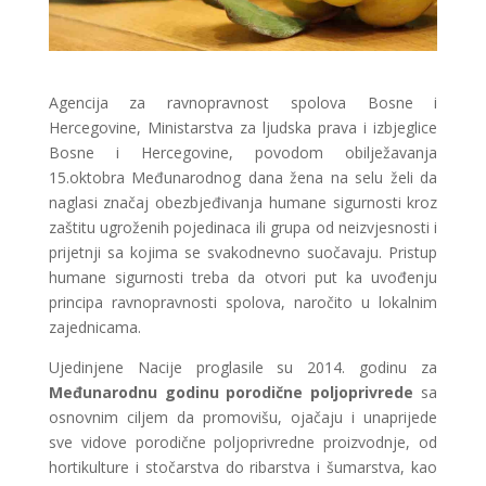
Agencija za ravnopravnost spolova Bosne i
Hercegovine, Ministarstva za ljudska prava i izbjeglice
Bosne i Hercegovine, povodom obilježavanja
15.oktobra Međunarodnog dana žena na selu želi da
naglasi značaj obezbjeđivanja humane sigurnosti kroz
zaštitu ugroženih pojedinaca ili grupa od neizvjesnosti i
prijetnji sa kojima se svakodnevno suočavaju. Pristup
humane sigurnosti treba da otvori put ka uvođenju
principa ravnopravnosti spolova, naročito u lokalnim
zajednicama.
Ujedinjene Nacije proglasile su 2014. godinu za
Međunarodnu godinu porodične poljoprivrede
sa
osnovnim ciljem
da promovišu, ojačaju i unaprijede
sve vidove porodične poljoprivredne proizvodnje, od
hortikulture i stočarstva do ribarstva i šumarstva, kao