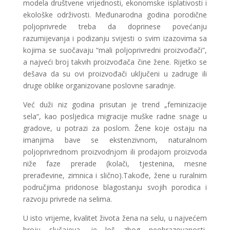
modela društvene vrijednosti, ekonomske isplativosti i
ekološke održivosti. Međunarodna godina porodične
poljoprivrede treba da doprinese povećanju
razumijevanja i podizanju svijesti o svim izazovima sa
kojima se suočavaju “mali poljoprivredni proizvođači”,
a najveći broj takvih proizvođača čine žene. Rijetko se
dešava da su ovi proizvođači uključeni u zadruge ili
druge oblike organizovane poslovne saradnje.
Već duži niz godina prisutan je trend „feminizacije
sela“, kao posljedica migracije muške radne snage u
gradove, u potrazi za poslom. Žene koje ostaju na
imanjima bave se ekstenzivnom, naturalnom
poljoprivrednom proizvodnjom ili prodajom proizvoda
niže faze prerade (kolači, tjestenina, mesne
prerađevine, zimnica i slično).Takođe, žene u ruralnim
područjima pridonose blagostanju svojih porodica i
razvoju privrede na selima.
U isto vrijeme, kvalitet života žena na selu, u najvećem
broju slučajeva, je loš zbog neobrazovanosti,