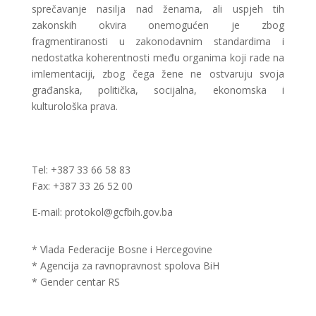
sprečavanje nasilja nad ženama, ali uspjeh tih
zakonskih okvira onemogućen je zbog
fragmentiranosti u zakonodavnim standardima i
nedostatka koherentnosti među organima koji rade na
imlementaciji, zbog čega žene ne ostvaruju svoja
građanska, politička, socijalna, ekonomska i
kulturološka prava.
Tel: +387 33 66 58 83
Fax: +387 33 26 52 00
E-mail: protokol@gcfbih.gov.ba
* Vlada Federacije Bosne i Hercegovine
* Agencija za ravnopravnost spolova BiH
* Gender centar RS