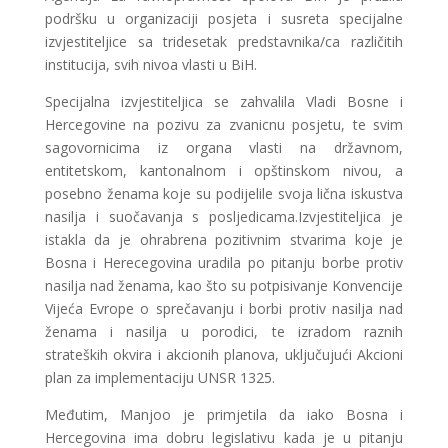
podršku u organizaciji posjeta i susreta specijalne
izvjestiteljice sa tridesetak predstavnika/ca različitih
institucija, svih nivoa vlasti u BiH.
Specijalna izvjestiteljica se zahvalila Vladi Bosne i
Hercegovine na pozivu za zvanicnu posjetu, te svim
sagovornicima iz organa vlasti na državnom,
entitetskom, kantonalnom i opštinskom nivou, a
posebno ženama koje su podijelile svoja lična iskustva
nasilja i suočavanja s posljedicama.Izvjestiteljica je
istakla da je ohrabrena pozitivnim stvarima koje je
Bosna i Herecegovina uradila po pitanju borbe protiv
nasilja nad ženama, kao što su potpisivanje Konvencije
Vijeća Evrope o sprečavanju i borbi protiv nasilja nad
ženama i nasilja u porodici, te izradom raznih
strateških okvira i akcionih planova, uključujući Akcioni
plan za implementaciju UNSR 1325.
Međutim, Manjoo je primjetila da iako Bosna i
Hercegovina ima dobru legislativu kada je u pitanju