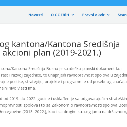
Novosti
O GC FBiH
Pravni okvir
Stan
og kantona/Kantona Središnja
 akcioni plan (2019-2021.)
ntona/Kantona Središnja Bosna je strateško-planski dokument koji
st i razvoj zajednice, te unaprijedi ravnopravnost spolova u zajedni
ojne politike, strategije, projekte i programe je od posebnog značaja
lni nivo vlasti ima.
d od 2019. do 2022. godine i usklađen je sa odgovarajućim strateški
vnopravnosti spolova i to sa Zakonom o ravnopravnosti spolova Bosn
rcegovine (2018.-2022.), kao i sa drugim strategijama na državnom