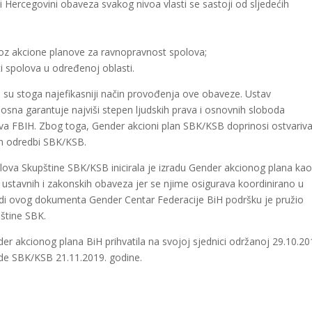
Hercegovini obaveza svakog nivoa vlasti se sastoji od sljedećih
roz akcione planove za ravnopravnost spolova;
 spolova u određenoj oblasti.
a su stoga najefikasniji način provođenja ove obaveze. Ustav
na garantuje najviši stepen ljudskih prava i osnovnih sloboda
ava FBIH. Zbog toga, Gender akcioni plan SBK/KSB doprinosi ostvariv
nih odredbi SBK/KSB.
ova Skupštine SBK/KSB inicirala je izradu Gender akcionog plana ka
stavnih i zakonskih obaveza jer se njime osigurava koordinirano u
radi ovog dokumenta Gender Centar Federacije BiH podršku je pružio
štine SBK.
er akcionog plana BiH prihvatila na svojoj sjednici održanoj 29.10.20
lade SBK/KSB 21.11.2019. godine.