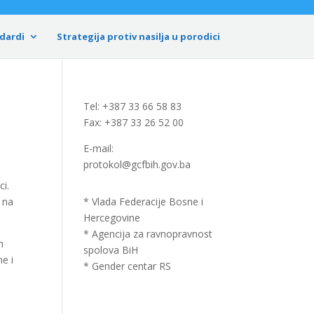
dardi
Strategija protiv nasilja u porodici
Tel: +387 33 66 58 83
Fax: +387 33 26 52 00
E-mail:
protokol@gcfbih.gov.ba
ci.
 na
* Vlada Federacije Bosne i
Hercegovine
* Agencija za ravnopravnost
m
spolova BiH
e i
* Gender centar RS
,