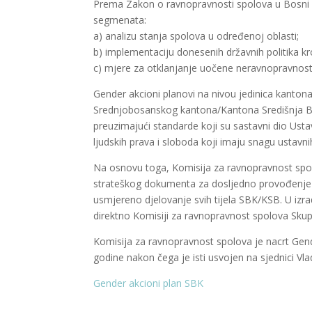
Prema Zakon o ravnopravnosti spolova u Bosni i 
segmenata:
a) analizu stanja spolova u određenoj oblasti;
b) implementaciju donesenih državnih politika k
c) mjere za otklanjanje uočene neravnopravnosti
Gender akcioni planovi na nivou jedinica kanton
Srednjobosanskog kantona/Kantona Središnja Bos
preuzimajući standarde koji su sastavni dio Ust
ljudskih prava i sloboda koji imaju snagu ustav
Na osnovu toga, Komisija za ravnopravnost spol
strateškog dokumenta za dosljedno provođenje u
usmjereno djelovanje svih tijela SBK/KSB. U iz
direktno Komisiji za ravnopravnost spolova Skup
Komisija za ravnopravnost spolova je nacrt Gend
godine nakon čega je isti usvojen na sjednici V
Gender akcioni plan SBK