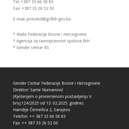
Tel: +387 33 66 58 83
Fax: +387 33 26 52 00
E-mail: protokol@gcfbih.gov.ba
* Vlada Federacije Bosne i Hercegovine
* Agencija za ravnopravnost spolova BiH
* Gender centar RS
Gender Centar Federacije Bosne i Hercegovine
Direktor: Samir Numanović
(Rješenjem o privremenom postavljenju V.
broj:124/2025 od 13. 02.2025. godine)
Hamdije Čemerlića 2, Sarajevo
Telefon: ++ 387 33 66 58 83
Fax: ++ 387 33 26 52 00