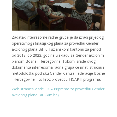
Zadatak interresorne radne grupe je da izradi prijedlog
operativnog i finasijskog plana za provedbu Gender
akcionog plana BiH u Tuzlanskom kantonu za period
od 2018. do 2022. godine u skladu sa Gender akcionim
planom Bosne i Hercegovine. Tokom izrade ovog
dokumenta interresorna radna grupa će imati stručnu i
metodološku podršku Gender Centra Federacije Bosne
i Hercegovine i to kroz provedbu FIGAP II programa.
Web stranica Vlade TK – Pripreme za provedbu Gender
akcionog plana BiH (kim.ba)