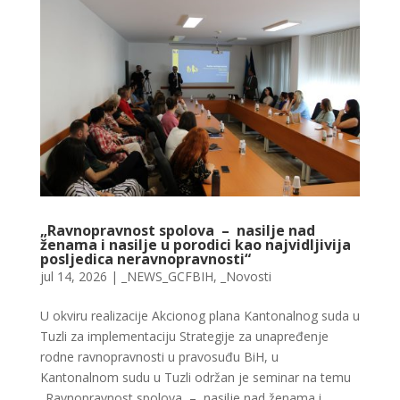
„Ravnopravnost spolova – nasilje nad
ženama i nasilje u porodici kao najvidljivija
posljedica neravnopravnosti“
jul 14, 2026
|
_NEWS_GCFBIH
,
_Novosti
U okviru realizacije Akcionog plana Kantonalnog suda u
Tuzli za implementaciju Strategije za unapređenje
rodne ravnopravnosti u pravosuđu BiH, u
Kantonalnom sudu u Tuzli održan je seminar na temu
„Ravnopravnost spolova – nasilje nad ženama i