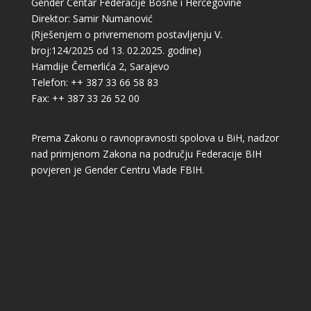
Gender Centar Federacije Bosne i Hercegovine
Direktor: Samir Numanović
(Rješenjem o privremenom postavljenju V.
broj:124/2025 od 13. 02.2025. godine)
Hamdije Čemerlića 2, Sarajevo
Telefon: ++ 387 33 66 58 83
Fax: ++ 387 33 26 52 00
Prema Zakonu o ravnopravnosti spolova u BiH, nadzor
nad primjenom Zakona na području Federacije BIH
povjeren je Gender Centru Vlade FBIH.