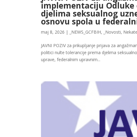
implementaciju Odluke o
djelima seksualnog uzn
osnovu spola u federal
maj 8, 2026
|
_NEWS_GCFBIH
,
_Novosti
,
Nekate
JAVNI POZIV za prikupljanje prijava za angažma
politici nulte tolerancije prema djelima seksua
uprave, federalnim upravnim...