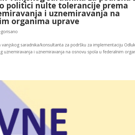
 politici nulte tolerancije prema
emiravanja i uznemiravanja na
nim organima uprave
gorisano
n vanjskog saradnika/konsultanta za podršku za implementaciju Odlu
lnog uznemiravanja i uznemiravanja na osnovu spola u federalnim org