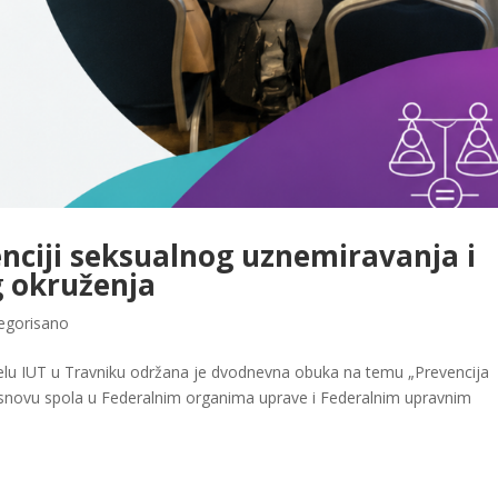
enciji seksualnog uznemiravanja i
g okruženja
egorisano
telu IUT u Travniku održana je dvodnevna obuka na temu „Prevencija
snovu spola u Federalnim organima uprave i Federalnim upravnim