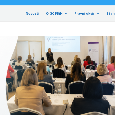
Novosti
O GC FBiH
Pravni okvir
Stan