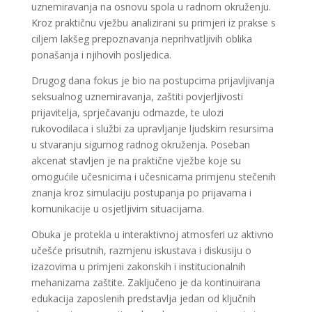
uznemiravanja na osnovu spola u radnom okruženju.
Kroz praktičnu vježbu analizirani su primjeri iz prakse s
ciljem lakšeg prepoznavanja neprihvatljivih oblika
ponašanja i njihovih posljedica.
Drugog dana fokus je bio na postupcima prijavljivanja
seksualnog uznemiravanja, zaštiti povjerljivosti
prijavitelja, sprječavanju odmazde, te ulozi
rukovodilaca i službi za upravljanje ljudskim resursima
u stvaranju sigurnog radnog okruženja. Poseban
akcenat stavljen je na praktične vježbe koje su
omogućile učesnicima i učesnicama primjenu stečenih
znanja kroz simulaciju postupanja po prijavama i
komunikacije u osjetljivim situacijama.
Obuka je protekla u interaktivnoj atmosferi uz aktivno
učešće prisutnih, razmjenu iskustava i diskusiju o
izazovima u primjeni zakonskih i institucionalnih
mehanizama zaštite. Zaključeno je da kontinuirana
edukacija zaposlenih predstavlja jedan od ključnih