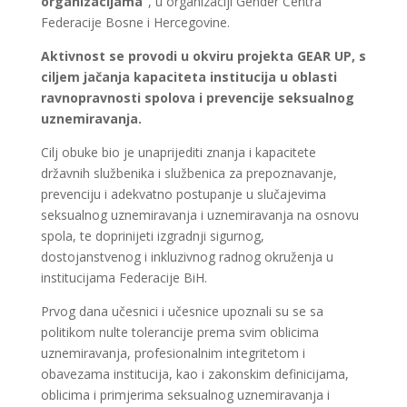
organizacijama“
, u organizaciji Gender Centra
Federacije Bosne i Hercegovine.
Aktivnost se provodi u okviru projekta GEAR UP, s
ciljem jačanja kapaciteta institucija u oblasti
ravnopravnosti spolova i prevencije seksualnog
uznemiravanja.
Cilj obuke bio je unaprijediti znanja i kapacitete
državnih službenika i službenica za prepoznavanje,
prevenciju i adekvatno postupanje u slučajevima
seksualnog uznemiravanja i uznemiravanja na osnovu
spola, te doprinijeti izgradnji sigurnog,
dostojanstvenog i inkluzivnog radnog okruženja u
institucijama Federacije BiH.
Prvog dana učesnici i učesnice upoznali su se sa
politikom nulte tolerancije prema svim oblicima
uznemiravanja, profesionalnim integritetom i
obavezama institucija, kao i zakonskim definicijama,
oblicima i primjerima seksualnog uznemiravanja i