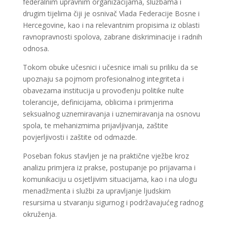
federalnim upravnim organizacijama, službama i
drugim tijelima čiji je osnivač Vlada Federacije Bosne i
Hercegovine, kao i na relevantnim propisima iz oblasti
ravnopravnosti spolova, zabrane diskriminacije i radnih
odnosa.
Tokom obuke učesnici i učesnice imali su priliku da se
upoznaju sa pojmom profesionalnog integriteta i
obavezama institucija u provođenju politike nulte
tolerancije, definicijama, oblicima i primjerima
seksualnog uznemiravanja i uznemiravanja na osnovu
spola, te mehanizmima prijavljivanja, zaštite
povjerljivosti i zaštite od odmazde.
Poseban fokus stavljen je na praktične vježbe kroz
analizu primjera iz prakse, postupanje po prijavama i
komunikaciju u osjetljivim situacijama, kao i na ulogu
menadžmenta i službi za upravljanje ljudskim
resursima u stvaranju sigurnog i podržavajućeg radnog
okruženja.