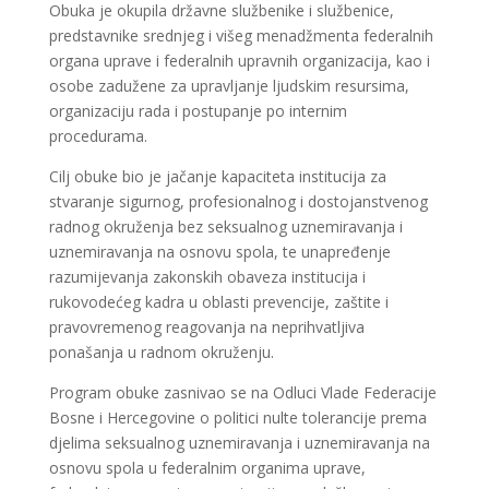
Obuka je okupila državne službenike i službenice,
predstavnike srednjeg i višeg menadžmenta federalnih
organa uprave i federalnih upravnih organizacija, kao i
osobe zadužene za upravljanje ljudskim resursima,
organizaciju rada i postupanje po internim
procedurama.
Cilj obuke bio je jačanje kapaciteta institucija za
stvaranje sigurnog, profesionalnog i dostojanstvenog
radnog okruženja bez seksualnog uznemiravanja i
uznemiravanja na osnovu spola, te unapređenje
razumijevanja zakonskih obaveza institucija i
rukovodećeg kadra u oblasti prevencije, zaštite i
pravovremenog reagovanja na neprihvatljiva
ponašanja u radnom okruženju.
Program obuke zasnivao se na Odluci Vlade Federacije
Bosne i Hercegovine o politici nulte tolerancije prema
djelima seksualnog uznemiravanja i uznemiravanja na
osnovu spola u federalnim organima uprave,