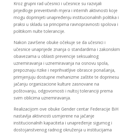
Kroz grupni rad učesnici i učesnice su razvijali
prijedloge preventivnih mjera i internih aktivnosti koje
mogu doprinijeti unapređenju institucionalnih politika i
praksi u skladu sa principima ravnopravnosti spolova i
politikom nulte tolerancije.
Nakon završene obuke očekuje se da učesnici i
učesnice unaprijede znanja o standardima i zakonskim
obavezama u oblasti prevencije seksualnog
uznemiravanja i uznemiravanja na osnovu spola,
prepoznaju rizike i neprihvatljive obrasce ponašanja,
primjenjuju dostupne mehanizme zaštite te doprinesu
jačanju organizacione kulture zasnovane na
poštovanju, odgovornosti i nultoj toleranciji prema
svim oblicima uznemiravanja.
Realizacijom ove obuke Gender centar Federacije BiH
nastavlja aktivnosti usmjerene na jačanje
institucionalnih kapaciteta i unapređenje sigurnog i
dostojanstvenog radnog okruženja u institucijama