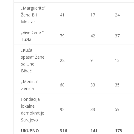
„Marguerite“
Žena BiH,
41
17
24
Mostar
„Vive žene “
79
42
37
Tuzla
„Kuća
spasa“ Žene
22
9
13
sa Une,
Bihać
„Medica“
68
33
35
Zenica
Fondacija
lokalne
92
33
59
demokratije
Sarajevo
UKUPNO
316
141
175