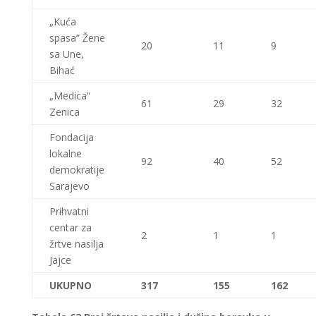
„Kuća
spasa“ Žene
20
11
9
sa Une,
Bihać
„Medica“
61
29
32
Zenica
Fondacija
lokalne
92
40
52
demokratije
Sarajevo
Prihvatni
centar za
2
1
1
žrtve nasilja
Jajce
UKUPNO
317
155
162