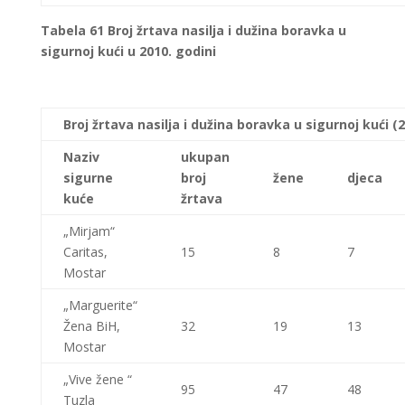
Tabela
61 Broj žrtava nasilja i dužina boravka u
sigurnoj kući u 2010. godini
Broj žrtava nasilja i dužina boravka u sigurnoj kući
(
Naziv
ukupan
sigurne
broj
žene
djeca
kuće
žrtava
„Mirjam“
Caritas,
15
8
7
Mostar
„Marguerite“
Žena BiH,
32
19
13
Mostar
„Vive žene “
95
47
48
Tuzla