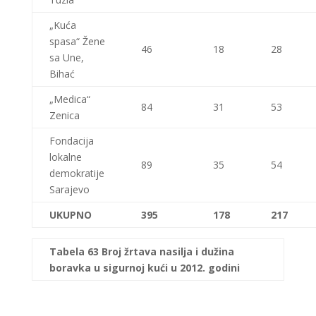
„Kuća
spasa“ Žene
46
18
28
sa Une,
Bihać
„Medica“
84
31
53
Zenica
Fondacija
lokalne
89
35
54
demokratije
Sarajevo
UKUPNO
395
178
217
Tabela
63 Broj žrtava nasilja i dužina
boravka u sigurnoj kući u 2012. godini