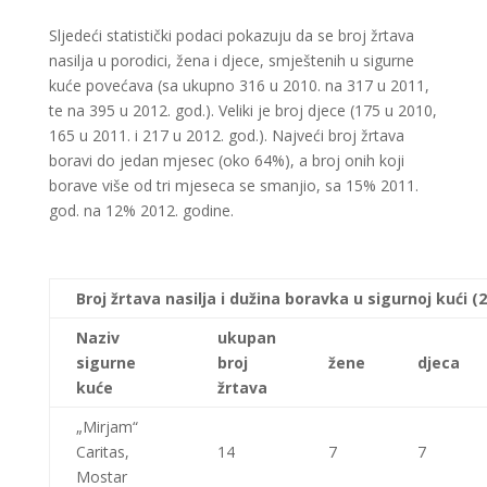
Sljedeći statistički podaci pokazuju da se broj žrtava
nasilja u porodici, žena i djece, smještenih u sigurne
kuće povećava (sa ukupno 316 u 2010. na 317 u 2011,
te na 395 u 2012. god.). Veliki je broj djece (175 u 2010,
165 u 2011. i 217 u 2012. god.). Najveći broj žrtava
boravi do jedan mjesec (oko 64%), a broj onih koji
borave više od tri mjeseca se smanjio, sa 15% 2011.
god. na 12% 2012. godine.
Broj žrtava nasilja i dužina boravka u sigurnoj kući (
Naziv
ukupan
sigurne
broj
žene
djeca
kuće
žrtava
„Mirjam“
Caritas,
14
7
7
Mostar