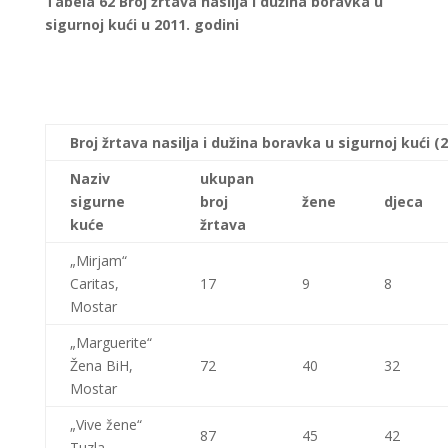
Tabela
62 Broj žrtava nasilja i dužina boravka u
sigurnoj kući u 2011. godini
Broj žrtava nasilja i dužina boravka u sigurnoj kući (
Naziv
ukupan
sigurne
broj
žene
djeca
kuće
žrtava
„Mirjam“
Caritas,
17
9
8
Mostar
„Marguerite“
Žena BiH,
72
40
32
Mostar
„Vive žene“
87
45
42
Tuzla