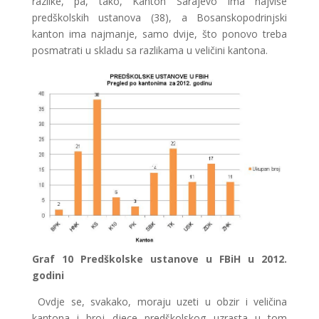
razlike, pa, tako, Kanton Sarajevo ima najviše
predškolskih ustanova (38), a Bosanskopodrinjski
kanton ima najmanje, samo dvije, što ponovo treba
posmatrati u skladu sa razlikama u veličini kantona.
Graf
10 Predškolske ustanove u FBiH u 2012.
godini
Ovdje se, svakako, moraju uzeti u obzir i veličina
kantona i broj djece predškolskog uzrasta u tom