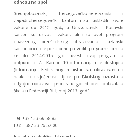
odnosu na spol
Srednjobosanski, Hercegovačko-neretvanski i
Zapadnohercegovački kanton nisu uskladili svoje
zakone do 2012. god., a Unsko-sanski i Posavski
kanton su uskladili zakon, ali nisu uveli program
obaveznog predškolskog obrazovanja. Tuzlanski
kanton počeo je postepeno provoditi program s tim da
će do 2014/2015. god. uvesti ovaj program u
potpunosti. Za Kanton 10 informacija nije dostupna
(Informacije Federalnog ministarstva obrazovanja i
nauke o uključenosti djece predškolskog uzrasta u
odgojno-obrazovni proces u godini pred polazak u
školu u Federaciji BiH, maj 2013. god.).
Tel: +387 33 66 58 83
Fax: +387 33 26 52 00
E-mail: protokol@gcfbih.gov.ba