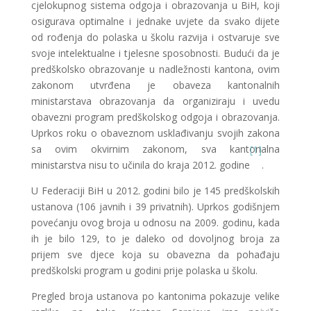
cjelokupnog sistema odgoja i obrazovanja u BiH, koji
osigurava optimalne i jednake uvjete da svako dijete
od rođenja do polaska u školu razvija i ostvaruje sve
svoje intelektualne i tjelesne sposobnosti. Budući da je
predškolsko obrazovanje u nadležnosti kantona, ovim
zakonom utvrđena je obaveza kantonalnih
ministarstava obrazovanja da organiziraju i uvedu
obavezni program predškolskog odgoja i obrazovanja.
Uprkos roku o obaveznom usklađivanju svojih zakona
sa ovim okvirnim zakonom, sva kantonalna
[1]
ministarstva nisu to učinila do kraja 2012. godine
.
U Federaciji BiH u 2012. godini bilo je 145 predškolskih
ustanova (106 javnih i 39 privatnih). Uprkos godišnjem
povećanju ovog broja u odnosu na 2009. godinu, kada
ih je bilo 129, to je daleko od dovoljnog broja za
prijem sve djece koja su obavezna da pohađaju
predškolski program u godini prije polaska u školu.
Pregled broja ustanova po kantonima pokazuje velike