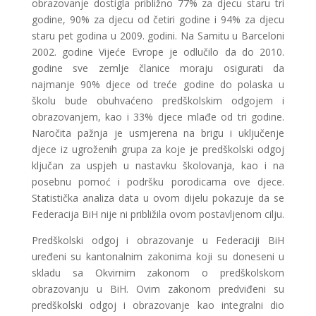
obrazovanje dostigla približno 77% za djecu staru tri
godine, 90% za djecu od četiri godine i 94% za djecu
staru pet godina u 2009. godini. Na Samitu u Barceloni
2002. godine Vijeće Evrope je odlučilo da do 2010.
godine sve zemlje članice moraju osigurati da
najmanje 90% djece od treće godine do polaska u
školu bude obuhvaćeno predškolskim odgojem i
obrazovanjem, kao i 33% djece mlađe od tri godine.
Naročita pažnja je usmjerena na brigu i uključenje
djece iz ugroženih grupa za koje je predškolski odgoj
ključan za uspjeh u nastavku školovanja, kao i na
posebnu pomoć i podršku porodicama ove djece.
Statistička analiza data u ovom dijelu pokazuje da se
Federacija BiH nije ni približila ovom postavljenom cilju.
Predškolski odgoj i obrazovanje u Federaciji BiH
uređeni su kantonalnim zakonima koji su doneseni u
skladu sa Okvirnim zakonom o predškolskom
obrazovanju u BiH. Ovim zakonom predviđeni su
predškolski odgoj i obrazovanje kao integralni dio