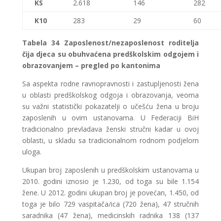
KS
2.618
146
282
K10
283
29
60
Tabela
34 Zaposlenost/nezaposlenost roditelja
čija djeca su obuhvaćena predškolskim odgojem i
obrazovanjem – pregled po kantonima
Sa aspekta rodne ravnopravnosti i zastupljenosti žena
u oblasti predškolskog odgoja i obrazovanja, veoma
su važni statistički pokazatelji o učešću žena u broju
zaposlenih u ovim ustanovama. U Federaciji BiH
tradicionalno prevladava ženski stručni kadar u ovoj
oblasti, u skladu sa tradicionalnom rodnom podjelom
uloga.
Ukupan broj zaposlenih u predškolskim ustanovama u
2010. godini iznosio je 1.230, od toga su bile 1.154
žene. U 2012. godini ukupan broj je povećan, 1.450, od
toga je bilo 729 vaspitača/ica (720 žena), 47 stručnih
saradnika (47 žena), medicinskih radnika 138 (137