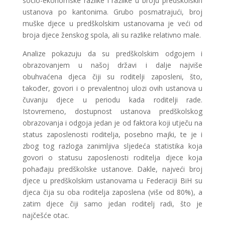
socio-ekonomske razlike i razlike u broju predškolskih
ustanova po kantonima. Grubo posmatrajući, broj
muške djece u predškolskim ustanovama je veći od
broja djece ženskog spola, ali su razlike relativno male.
Analize pokazuju da su predškolskim odgojem i
obrazovanjem u našoj državi i dalje najviše
obuhvaćena djeca čiji su roditelji zaposleni, što,
također, govori i o prevalentnoj ulozi ovih ustanova u
čuvanju djece u periodu kada roditelji rade.
Istovremeno, dostupnost ustanova predškolskog
obrazovanja i odgoja jedan je od faktora koji utječu na
status zaposlenosti roditelja, posebno majki, te je i
zbog tog razloga zanimljiva sljedeća statistika koja
govori o statusu zaposlenosti roditelja djece koja
pohađaju predškolske ustanove. Dakle, najveći broj
djece u predškolskim ustanovama u Federaciji BiH su
djeca čija su oba roditelja zaposlena (više od 80%), a
zatim djece čiji samo jedan roditelj radi, što je
najčešće otac.