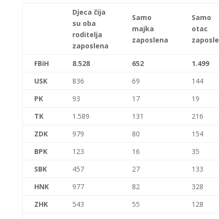
Djeca čija
Samo
Samo
su oba
majka
otac
roditelja
zaposlena
zaposl
zaposlena
FBiH
8.528
652
1.499
USK
836
69
144
PK
93
17
19
TK
1.589
131
216
ZDK
979
80
154
BPK
123
16
35
SBK
457
27
133
HNK
977
82
328
ZHK
543
55
128