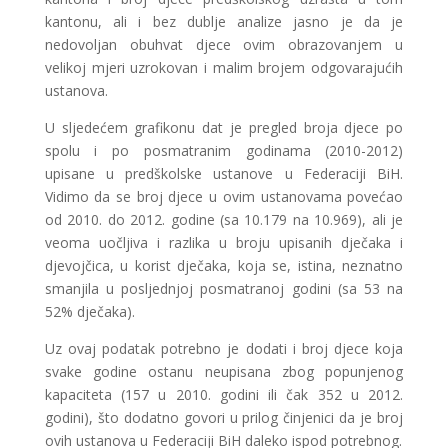
kantonu, ali i bez dublje analize jasno je da je
nedovoljan obuhvat djece ovim obrazovanjem u
velikoj mjeri uzrokovan i malim brojem odgovarajućih
ustanova.
U sljedećem grafikonu dat je pregled broja djece po
spolu i po posmatranim godinama (2010-2012)
upisane u predškolske ustanove u Federaciji BiH.
Vidimo da se broj djece u ovim ustanovama povećao
od 2010. do 2012. godine (sa 10.179 na 10.969), ali je
veoma uočljiva i razlika u broju upisanih dječaka i
djevojčica, u korist dječaka, koja se, istina, neznatno
smanjila u posljednjoj posmatranoj godini (sa 53 na
52% dječaka).
Uz ovaj podatak potrebno je dodati i broj djece koja
svake godine ostanu neupisana zbog popunjenog
kapaciteta (157 u 2010. godini ili čak 352 u 2012.
godini), što dodatno govori u prilog činjenici da je broj
ovih ustanova u Federaciji BiH daleko ispod potrebnog.