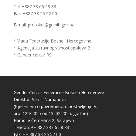
Tel: +387 33 66 58 83
Fax: +387 33 26 52 00
E-mail: protokol@gcfbih.gov.ba
* Vlada Federacije Bosne i Hercegovine
* Agencija za ravnopravnost spolova BiH
* Gender centar RS
Gender Centar Federacije Bosne i Hercegovine
Direktor: Samir Numanović
(Rješenjem o privremenom postavljenju V.
broj:124/2025 od 13. 02.2025. godine)
Hamdije Čemerlića 2, Sarajevo
Telefon: ++ 387 33 66 58 83
Fax: ++ 387 33 26 52 00