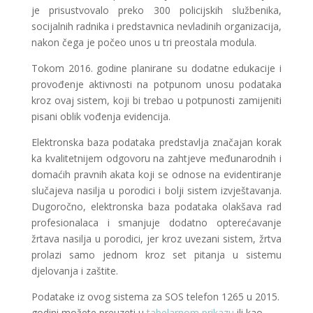
je prisustvovalo preko 300 policijskih službenika,
socijalnih radnika i predstavnica nevladinih organizacija,
nakon čega je počeo unos u tri preostala modula.
Tokom 2016. godine planirane su dodatne edukacije i
provođenje aktivnosti na potpunom unosu podataka
kroz ovaj sistem, koji bi trebao u potpunosti zamijeniti
pisani oblik vođenja evidencija.
Elektronska baza podataka predstavlja značajan korak
ka kvalitetnijem odgovoru na zahtjeve međunarodnih i
domaćih pravnih akata koji se odnose na evidentiranje
slučajeva nasilja u porodici i bolji sistem izvještavanja.
Dugoročno, elektronska baza podataka olakšava rad
profesionalaca i smanjuje dodatno opterećavanje
žrtava nasilja u porodici, jer kroz uvezani sistem, žrtva
prolazi samo jednom kroz set pitanja u sistemu
djelovanja i zaštite.
Podatake iz ovog sistema za SOS telefon 1265 u 2015.
godini možete preuzeti u
tabelarnom prikazu
ili kao