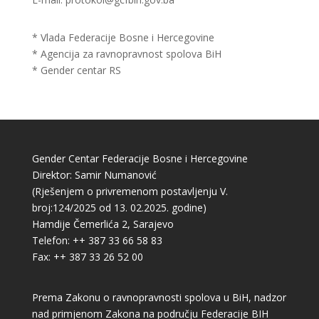
* Vlada Federacije Bosne i Hercegovine
* Agencija za ravnopravnost spolova BiH
* Gender centar RS
Gender Centar Federacije Bosne i Hercegovine
Direktor: Samir Numanović
(Rješenjem o privremenom postavljenju V.
broj:124/2025 od 13. 02.2025. godine)
Hamdije Čemerlića 2, Sarajevo
Telefon: ++ 387 33 66 58 83
Fax: ++ 387 33 26 52 00
Prema Zakonu o ravnopravnosti spolova u BiH, nadzor
nad primjenom Zakona na području Federacije BIH