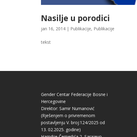
Nasilje u porodici
jan 16, 2014
|
Publikacije
,
Publikacije
tekst
Gender Centar Federacije Bosne i
Hercegovine
Direktor: Samir Numanović
(Rješenjem o privremenom
postavljenju V. broj:124/2025 od
13. 02.2025. godine)
Hamdije Čemerlića 2, Sarajevo