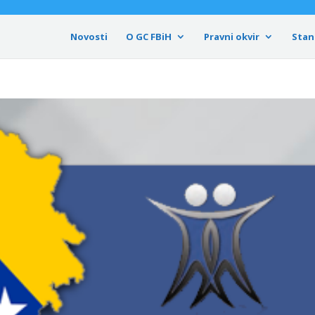
Novosti
O GC FBiH
Pravni okvir
Stan