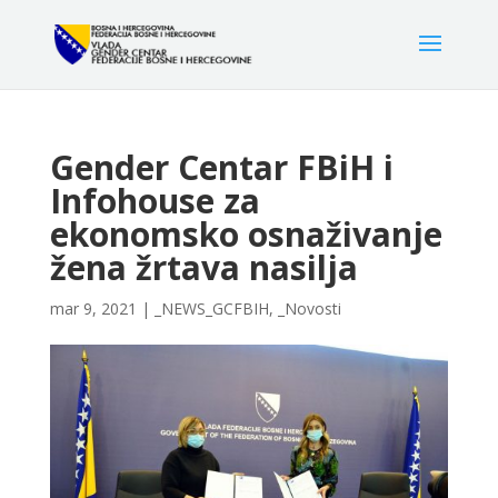
Gender Centar FBiH i
Infohouse za
ekonomsko osnaživanje
žena žrtava nasilja
mar 9, 2021
|
_NEWS_GCFBIH
,
_Novosti