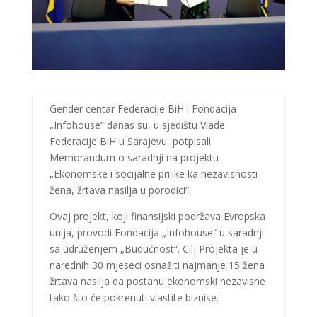
Gender centar Federacije BiH i Fondacija
„Infohouse“ danas su, u sjedištu Vlade
Federacije BiH u Sarajevu, potpisali
Memorandum o saradnji na projektu
„Ekonomske i socijalne prilike ka nezavisnosti
žena, žrtava nasilja u porodici“.
Ovaj projekt, koji finansijski podržava Evropska
unija, provodi Fondacija „Infohouse“ u saradnji
sa udruženjem „Budućnost“. Cilj Projekta je u
narednih 30 mjeseci osnažiti najmanje 15 žena
žrtava nasilja da postanu ekonomski nezavisne
tako što će pokrenuti vlastite biznise.