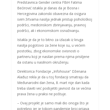
Predstavnica Gender centra FBiH Fatima
Bećirović istakla je danas da je Bosna i
Hercegovina zakonski obavezna da osigura
svim žrtvama nasilja jednak pristup psihološkoj
podršci, medicinskom zbrinjavanju, pravnoj
podršci, ali i ekonomskom osnaživanju.
Istakla je da je to bitno za izlazak iz kruga
nasilja pogotovo za žene koje su, u većem
postotku, zbog ekonomske ovisnosti o
partneru koji je nasilan prema njima prisiljene
da ostanu u nasilnom okruženju.
Direktorica Fondacije „Infohouse“ Dženana
Alađuz rekla je da u toj fondaciji smatraju da
Međunarodni dan žena, 8. mart nije dan kada
treba slaviti već podsjetiti javnost da se većina
prava žena u praksi ne poštuje.
– Ovaj projekt je samo mali dio onoga što je
potrebno jer je tokom pandemije broj prijava