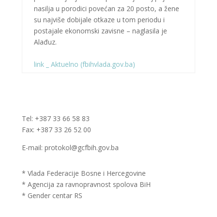
nasilja u porodici povećan za 20 posto, a žene
su najviše dobijale otkaze u tom periodu i
postajale ekonomski zavisne – naglasila je
Alađuz.
link _ Aktuelno (fbihvlada.gov.ba)
Tel: +387 33 66 58 83
Fax: +387 33 26 52 00
E-mail: protokol@gcfbih.gov.ba
* Vlada Federacije Bosne i Hercegovine
* Agencija za ravnopravnost spolova BiH
* Gender centar RS