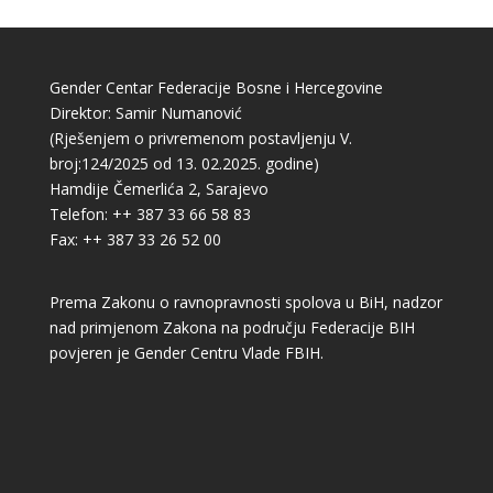
Gender Centar Federacije Bosne i Hercegovine
Direktor: Samir Numanović
(Rješenjem o privremenom postavljenju V.
broj:124/2025 od 13. 02.2025. godine)
Hamdije Čemerlića 2, Sarajevo
Telefon: ++ 387 33 66 58 83
Fax: ++ 387 33 26 52 00
Prema Zakonu o ravnopravnosti spolova u BiH, nadzor
nad primjenom Zakona na području Federacije BIH
povjeren je Gender Centru Vlade FBIH.