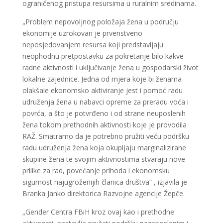
ograničenog pristupa resursima u ruralnim sredinama.
„Problem nepovoljnog položaja žena u području
ekonomije uzrokovan je prvenstveno
neposjedovanjem resursa koji predstavljaju
neophodnu pretpostavku za pokretanje bilo kakve
radne aktivnosti i uključivanje žena u gospodarski život
lokalne zajednice. Jedna od mjera koje bi ženama
olakšale ekonomsko aktiviranje jest i pomoć radu
udruženja žena u nabavci opreme za preradu voća i
povrća, a što je potvrđeno i od strane neuposlenih
žena tokom prethodnih aktivnosti koje je provodila
RAŽ. Smatramo da je potrebno pružiti veću podršku
radu udruženja žena koja okupljaju marginalizirane
skupine žena te svojim aktivnostima stvaraju nove
prilike za rad, povećanje prihoda i ekonomsku
sigurnost najugroženijih članica društva“ , izjavila je
Branka Janko direktorica Razvojne agencije Žepče.
„Gender Centra FBiH kroz ovaj kao i prethodne