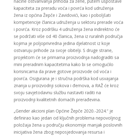
načine ostvarivanja prihoda za žene, putem uspostave
kapaciteta za preradu voća i povrća kod udruženja
žena iz općina Žepče i Zavidovići, kao i poboljšati
kompetencije članica udruženja u sektoru prerade voća
i povrća. Kroz podršku 4 udruženja žena indirektno će
se podržati više od 40 članica, žena iz ruralnih područja
kojima je poljoprivredna jedina djelatnost iz koje
ostvaruju prihode za svoje obitelji. S druge strane,
projektom će se primarna proizvodnja nadograditi sa
mini preradnim kapacitetima kako bi se omogućilo
korisnicama da prave gotove proizvode od voća i
povrća. Osigurana je i stručna podrška kod usvajanja
znanja u proizvodnji sokova i đemova, a RAŽ će kroz
svoju savjetodavnu službu nastaviti raditi na
proizvodnji kvalitetnih domaćih prerađevina.
„Gender akcioni plan Općine Žepče 2020.-2024.“ je
definirao kao jedan od ključnih problema nepovoljnog
položaja žena u području ekonomije manjak poslovnih
inicijativa žena zbog neposjedovanja resursa i