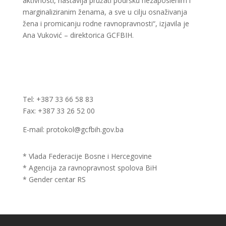
aktivnosti, nastavlja pružati podršku nezaposlenim i
marginaliziranim ženama, a sve u cilju osnaživanja
žena i promicanju rodne ravnopravnosti“, izjavila je
Ana Vuković – direktorica GCFBIH.
Tel: +387 33 66 58 83
Fax: +387 33 26 52 00
E-mail: protokol@gcfbih.gov.ba
* Vlada Federacije Bosne i Hercegovine
* Agencija za ravnopravnost spolova BiH
* Gender centar RS