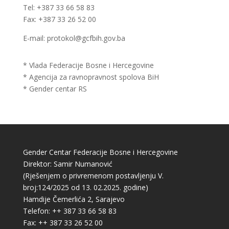
Tel: +387 33 66 58 83
Fax: +387 33 26 52 00
E-mail: protokol@gcfbih.gov.ba
* Vlada Federacije Bosne i Hercegovine
* Agencija za ravnopravnost spolova BiH
* Gender centar RS
Gender Centar Federacije Bosne i Hercegovine
Direktor: Samir Numanović
(Rješenjem o privremenom postavljenju V.
broj:124/2025 od 13. 02.2025. godine)
Hamdije Čemerlića 2, Sarajevo
Telefon: ++ 387 33 66 58 83
Fax: ++ 387 33 26 52 00