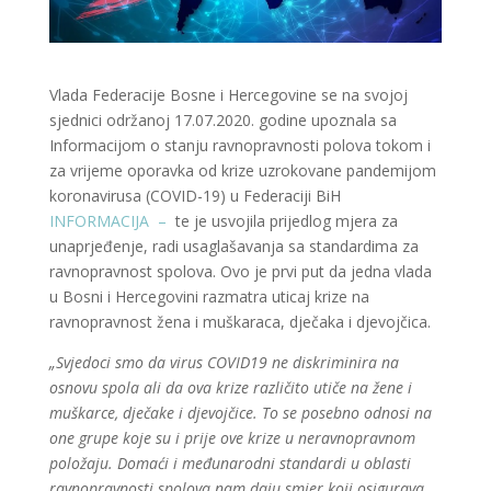
Vlada Federacije Bosne i Hercegovine se na svojoj
sjednici održanoj 17.07.2020. godine upoznala sa
Informacijom o stanju ravnopravnosti polova tokom i
za vrijeme oporavka od krize uzrokovane pandemijom
koronavirusa (COVID-19) u Federaciji BiH
INFORMACIJA –
te je usvojila prijedlog mjera za
unaprjeđenje, radi usaglašavanja sa standardima za
ravnopravnost spolova.
Ovo je prvi put da jedna vlada
u Bosni i Hercegovini razmatra uticaj krize na
ravnopravnost žena i muškaraca, dječaka i djevojčica.
„Svjedoci smo da virus COVID19 ne diskriminira na
osnovu spola ali da ova krize različito utiče na žene i
muškarce, dječake i djevojčice. To se posebno odnosi na
one grupe koje su i prije ove krize u neravnopravnom
položaju. Domaći i međunarodni standardi u oblasti
ravnopravnosti spolova nam daju smjer koji osigurava