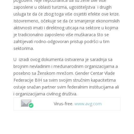
pogođeni. Nije nepoznanica da su žene bile više
zaposlene u oblasti turizma, ugostiteljstva i drugih
usluga te da će zbog toga više osjetiti efekte ove krize.
Istovremeno, očekuje se da će smanjenje ekonomskih
aktivnosti imati i direktnog uticaja na sektore u kojima
je tradicionalno zaposleno više muškaraca što se
zahtijevati rodno-odgovoran pristup podršci u tim
sektorima.
U izradi ovog dokumenta ostvarena je saradnja sa
brojnim nevladinim i međunarodnim organizacijama a
posebno sa Ženskom mrežom.
Gender Centar Vlade
Federacije BIH sa svim svojim stručnim kapacitetima
ostaje snažan partner svim federalnim institucijama ali
i organizacijama civilnog društva.
Virus-free.
www.avg.com