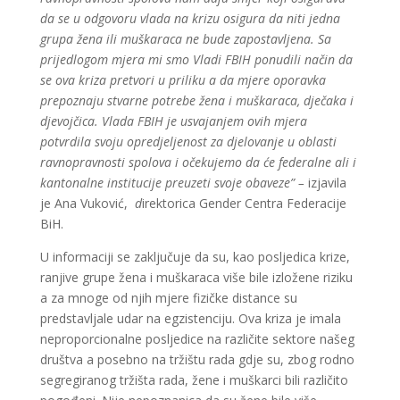
da se u odgovoru vlada na krizu osigura da niti jedna
grupa žena ili muškaraca ne bude zapostavljena. Sa
prijedlogom mjera mi smo Vladi FBIH ponudili način da
se ova kriza pretvori u priliku a da mjere oporavka
prepoznaju stvarne potrebe žena i muškaraca, dječaka i
djevojčica. Vlada FBIH je usvajanjem ovih mjera
potvrdila svoju opredjeljenost za djelovanje u oblasti
ravnopravnosti spolova i očekujemo da će federalne ali i
kantonalne institucije preuzeti svoje obaveze” –
izjavila
je Ana Vuković,
d
irektorica Gender Centra Federacije
BiH.
U informaciji se zaključuje da su, kao posljedica krize,
ranjive grupe žena i muškaraca više bile izložene riziku
a za mnoge od njih mjere fizičke distance su
predstavljale udar na egzistenciju. Ova kriza je imala
neproporcionalne posljedice na različite sektore našeg
društva a posebno na tržištu rada gdje su, zbog rodno
segregiranog tržišta rada, žene i muškarci bili različito