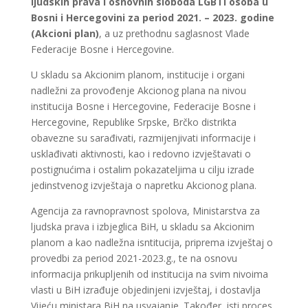
ljudskih prava i osnovnih sloboda LGBTI osoba u
Bosni i Hercegovini za period 2021. – 2023. godine
(Akcioni plan)
, a uz prethodnu saglasnost Vlade
Federacije Bosne i Hercegovine.
U skladu sa Akcionim planom, institucije i organi
nadležni za provođenje Akcionog plana na nivou
institucija Bosne i Hercegovine, Federacije Bosne i
Hercegovine, Republike Srpske, Brčko distrikta
obavezne su sarađivati, razmijenjivati informacije i
usklađivati aktivnosti, kao i redovno izvještavati o
postignućima i ostalim pokazateljima u cilju izrade
jedinstvenog izvještaja o napretku Akcionog plana.
Agencija za ravnopravnost spolova, Ministarstva za
ljudska prava i izbjeglica BiH, u skladu sa Akcionim
planom a kao nadležna isntitucija, priprema izvještaj o
provedbi za period 2021-2023.g., te na osnovu
informacija prikupljenih od institucija na svim nivoima
vlasti u BiH izrađuje objedinjeni izvještaj, i dostavlja
Vijeću ministara BiH na usvajanje. Također, isti proces