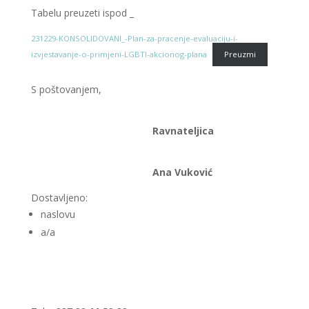
Tabelu preuzeti ispod _
231229-KONSOLIDOVANI_-Plan-za-pracenje-evaluaciju-i-
izvjestavanje-o-primjeni-LGBTI-akcionog-plana
Preuzmi
S poštovanjem,
Ravnateljica
Ana Vuković
Dostavljeno:
naslovu
a/a