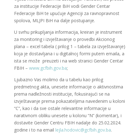
za institucije Federacije BiH vodi Gender Centar
Federacije BiH te upućuje Agenciji za ravnopravnost
spolova, MLJPI BiH na dalje postupanje.
U svrhu prikupljanja informacija, kreiran je instrument
za monitoring i izvještavanje o provedbi Akcionog
plana – excel tabela ( prilog 1 – tabela za izvještavanje)
koja je dostavljana i u digitalnoj formi putem emaila, a
ista se može preuzeti i na web stranici Gender Centar
FBIH –
www.gcfbih.gov.ba
;
Ljubazno Vas molimo da u tabelu kao prilog
predmetnog akta, unesete informacije o aktivnostima
prema nadležnosti institucije, fokusirajući se na
izvještavanje prema pokazateljima navedenim u koloni
“C”, kao i da sve ostale relevantne informacije u
narativnom obliku unesete u kolonu “N” (komentar), i
dostavite Gender Centru FBIH nadalje do 25.02.2024.
godine i to na email
lejla.hodovic@gcfbih.gov.ba
.