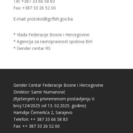
Tel: +387 33 66 58 83
Fax: +387 33 26 52 00
E-mail: protokol@gcfbih.gov.ba
* Vlada Federacije Bosne i Hercegovine
* Agencija za ravnopravnost spolova BiH
* Gender centar RS
Gender Centar Federacije Bosne i Hercegovine
Direktor: Samir Numanović
(Rješenjem o privremenom postavljenju V.
broj:124/2025 od 13. 02.2025. godine)
Hamdije Čemerlića 2, Sarajevo
Telefon: ++ 387 33 66 58 83
Fax: ++ 387 33 26 52 00