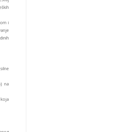
eških
nom i
vanje
dinih
silne
a) na
 koja
vanog