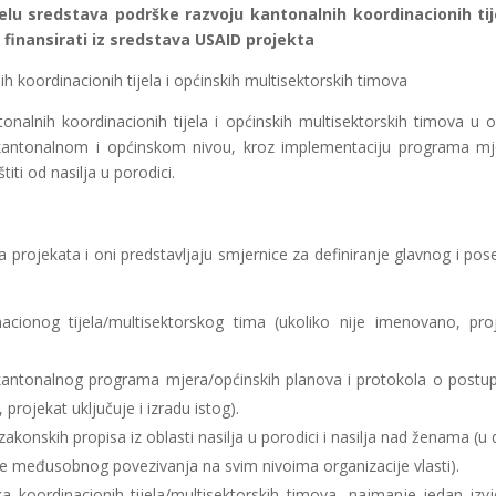
elu sredstava podrške razvoju kantonalnih koordinacionih tij
 finansirati iz sredstava USAID projekta
h koordinacionih tijela i općinskih multisektorskih timova
nalnih koordinacionih tijela i općinskih multisektorskih timova u o
na kantonalnom i općinskom nivou, kroz implementaciju programa mj
ti od nasilja u porodici.
dloga projekata i oni predstavljaju smjernice za definiranje glavnog i pos
nacionog tijela/multisektorskog tima (ukoliko nije imenovano, pro
iz kantonalnog programa mjera/općinskih planova i protokola o postu
rojekat uključuje i izradu istog).
konskih propisa iz oblasti nasilja u porodici i nasilja nad ženama (u d
e međusobnog povezivanja na svim nivoima organizacije vlasti).
 koordinacionih tijela/multisektorskih timova, najmanje jedan izvj