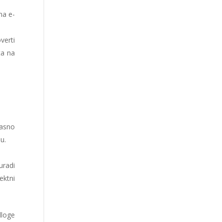
na e-
verti
ca na
jasno
u.
uradi
ektni
dloge