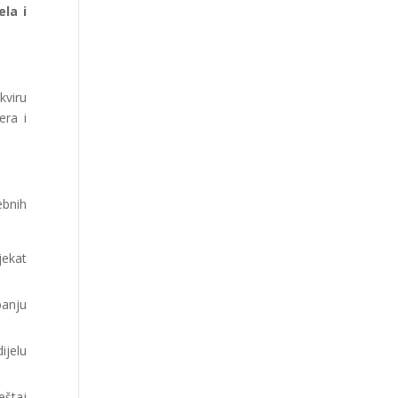
ela i
kviru
era i
ebnih
jekat
panju
ijelu
eštaj