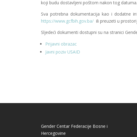
koji budu dostavljeni poštom nakon tog datuma
Sva potrebna dokumentacija kao i dodatne in
https://www.gcfbih.gov.ba/
ili preuzeti u prostor
Sljedeći dokumenti dostupni su na stranici Gender
Prijavni obrazac
Javni poziv USAID
Gender Centar Federacije Bosne i
Hercegovine