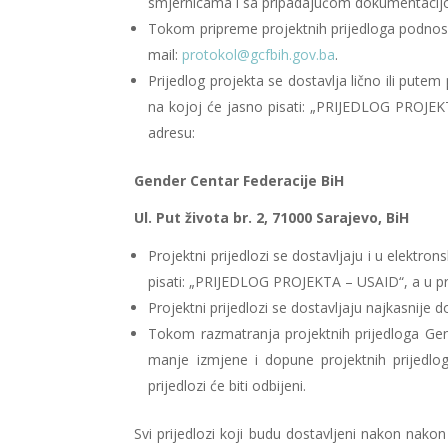
smjernicama i sa pripadajućom dokumentacijom
Tokom pripreme projektnih prijedloga podnosio
mail:
protokol@gcfbih.gov.ba
.
Prijedlog projekta se dostavlja lično ili put
na kojoj će jasno pisati: „PRIJEDLOG PROJE
adresu:
Gender Centar Federacije BiH
Ul. Put života br. 2, 71000 Sarajevo, BiH
Projektni prijedlozi se dostavljaju i u elektron
pisati: „PRIJEDLOG PROJEKTA – USAID“, a u pr
Projektni prijedlozi se dostavljaju najkasnije 
Tokom razmatranja projektnih prijedloga Gen
manje izmjene i dopune projektnih prijedlog
prijedlozi će biti odbijeni.
Svi prijedlozi koji budu dostavljeni nakon nakon 