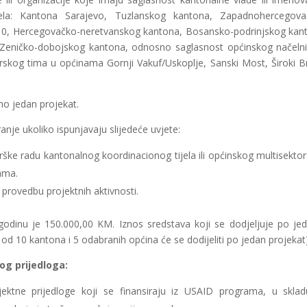
ijela: Kantona Sarajevo, Tuzlanskog kantona, Zapadnohercegov
10, Hercegovačko-neretvanskog kantona, Bosansko-podrinjskog kan
eničko-dobojskog kantona, odnosno saglasnost općinskog načelnik
skog tima u općinama Gornji Vakuf/Uskoplje, Sanski Most, Široki Br
amo jedan projekat.
iranje ukoliko ispunjavaju slijedeće uvjete:
ške radu kantonalnog koordinacionog tijela ili općinskog multisekto
ama.
 provedbu projektnih aktivnosti.
godinu je 150.000,00 KM. Iznos sredstava koji se dodjeljuje po j
od 10 kantona i 5 odabranih općina će se dodijeliti po jedan projekat)
og prijedloga:
jektne prijedloge koji se finansiraju iz USAID programa, u skla