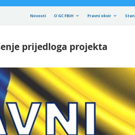
Novosti
O GC FBiH
Pravni okvir
Stan
enje prijedloga projekta