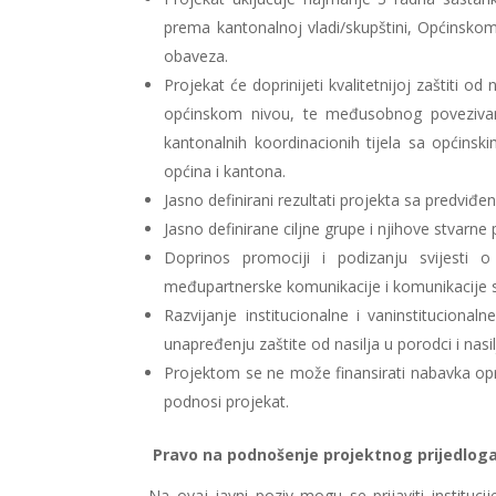
prema kantonalnoj vladi/skupštini, Općinskom n
obaveza.
Projekat će doprinijeti kvalitetnijoj zaštiti o
općinskom nivou, te međusobnog povezivanja
kantonalnih koordinacionih tijela sa općins
općina i kantona.
Jasno definirani rezultati projekta sa predviđ
Jasno definirane ciljne grupe i njihove stvarne
Doprinos promociji i podizanju svijesti o
međupartnerske komunikacije i komunikacije 
Razvijanje institucionalne i vaninstitucionaln
unapređenju zaštite od nasilja u porodci i nas
Projektom se ne može finansirati nabavka opreme
podnosi projekat.
Pravo na podnošenje projektnog prijedloga
Na ovaj javni poziv mogu se prijaviti instituci