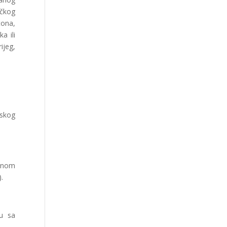
ačkog
tona,
a ili
ijeg,
rskog
ednom
.
du sa