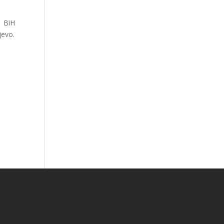
e BiH
jevo.