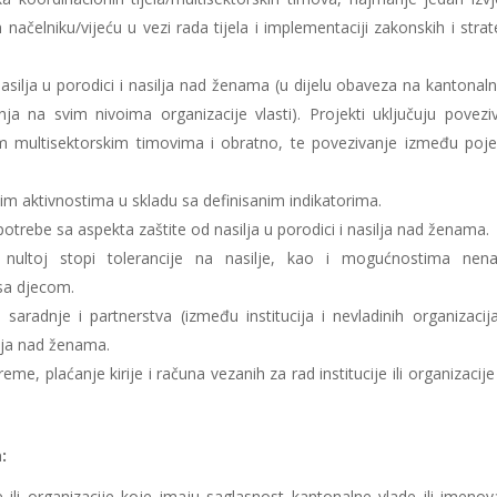
ačelniku/vijeću u vezi rada tijela i implementaciji zakonskih i strat
d nasilja u porodici i nasilja nad ženama (u dijelu obaveza na kantonal
 na svim nivoima organizacije vlasti). Projekti uključuju povezi
kim multisektorskim timovima i obratno, te povezivanje između poje
enim aktivnostima u skladu sa definisanim indikatorima.
 potrebe sa aspekta zaštite od nasilja u porodici i nasilja nad ženama.
 nultoj stopi tolerancije na nasilje, kao i mogućnostima nena
sa djecom.
e saradnje i partnerstva (između institucija i nevladinih organizacij
ilja nad ženama.
, plaćanje kirije i računa vezanih za rad institucije ili organizacije
:
je ili organizacije koje imaju saglasnost kantonalne vlade ili imeno