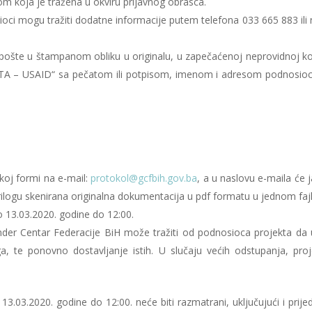
 koja je tražena u okviru prijavnog obrasca.
ci mogu tražiti dodatne informacije putem telefona 033 665 883 ili 
em pošte u štampanom obliku u originalu, u zapečaćenoj neprovidnoj ko
KTA – USAID“ sa pečatom ili potpisom, imenom i adresom podnosio
skoj formi na e-mail:
protokol@gcfbih.gov.ba
, a u naslovu e-maila će 
ilogu skenirana originalna dokumentacija u pdf formatu u jednom fajl
do 13.03.2020. godine do 12:00.
der Centar Federacije BiH može tražiti od podnosioca projekta da 
a, te ponovno dostavljanje istih. U slučaju većih odstupanja, proj
13.03.2020. godine do 12:00. neće biti razmatrani, uključujući i prije