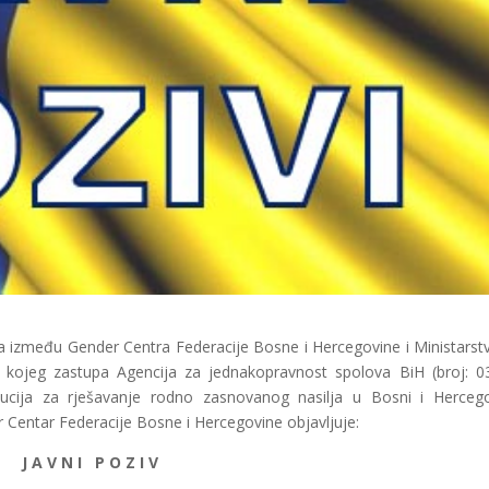
zmeđu Gender Centra Federacije Bosne i Hercegovine i Ministarst
e kojeg zastupa Agencija za jednakopravnost spolova BiH (broj: 0
itucija za rješavanje rodno zasnovanog nasilja u Bosni i Hercego
 Centar Federacije Bosne i Hercegovine objavljuje:
J A V N I P O Z I V