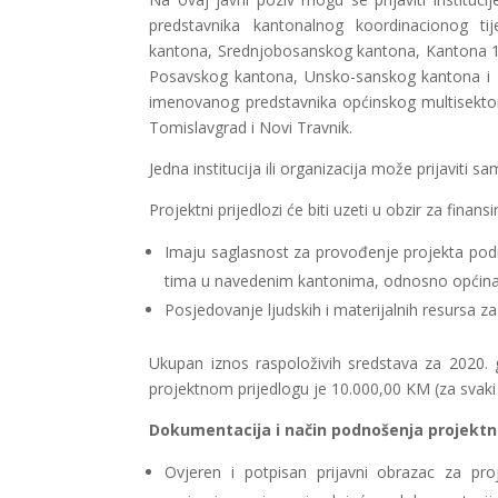
predstavnika kantonalnog koordinacionog t
kantona, Srednjobosanskog kantona, Kantona 
Posavskog kantona, Unsko-sanskog kantona i Z
imenovanog predstavnika općinskog multisektor
Tomislavgrad i Novi Travnik.
Jedna institucija ili organizacija može prijaviti s
Projektni prijedlozi će biti uzeti u obzir za finans
Imaju saglasnost za provođenje projekta podr
tima u navedenim kantonima, odnosno općin
Posjedovanje ljudskih i materijalnih resursa za
Ukupan iznos raspoloživih sredstava za 2020. 
projektnom prijedlogu je 10.000,00 KM (za svaki 
Dokumentacija i način podnošenja projektn
Ovjeren i potpisan prijavni obrazac za pro