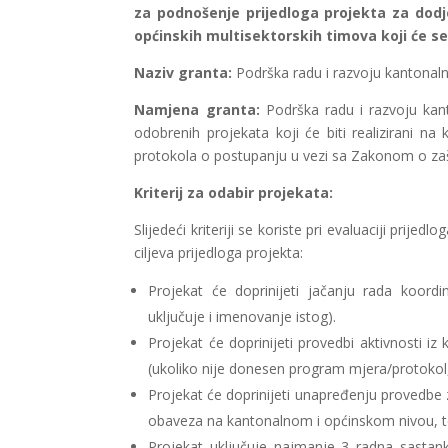
za podnošenje prijedloga projekta za dodj
općinskih multisektorskih timova koji će se
Naziv granta:
Podrška radu i razvoju kantonalni
Namjena granta:
Podrška radu i razvoju kanto
odobrenih projekata koji će biti realizirani 
protokola o postupanju u vezi sa Zakonom o zašti
Kriterij za odabir projekata:
Slijedeći kriteriji se koriste pri evaluaciji prije
ciljeva prijedloga projekta:
Projekat će doprinijeti jačanju rada koordi
uključuje i imenovanje istog).
Projekat će doprinijeti provedbi aktivnosti 
(ukoliko nije donesen program mjera/protokol, p
Projekat će doprinijeti unapređenju provedbe za
obaveza na kantonalnom i općinskom nivou, t
Projekat uključuje najmanje 3 radna sastanka