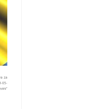
va za
3-05-
vini“