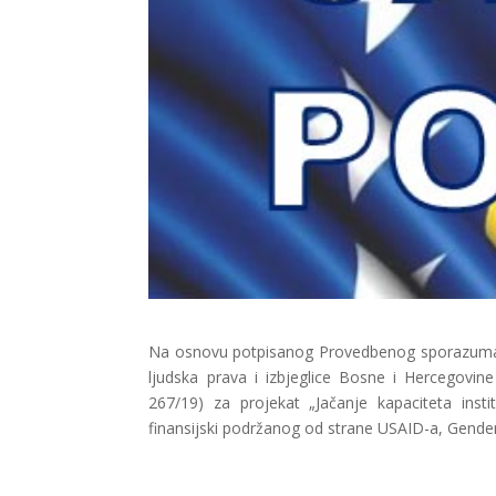
Na osnovu potpisanog Provedbenog sporazuma i
ljudska prava i izbjeglice Bosne i Hercegovin
267/19) za projekat „Jačanje kapaciteta inst
finansijski podržanog od strane USAID-a, Gender