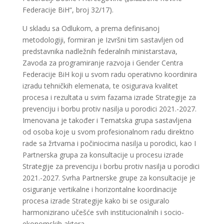
Federacije BiH“, broj 32/17).
U skladu sa Odlukom, a prema definisanoj
metodologiji, formiran je Izvršni tim sastavljen od
predstavnika nadležnih federalnih ministarstava,
Zavoda za programiranje razvoja i Gender Centra
Federacije BiH koji u svom radu operativno koordinira
izradu tehničkih elemenata, te osigurava kvalitet
procesa i rezultata u svim fazama izrade Strategije za
prevenciju i borbu protiv nasilja u porodici 2021.-2027.
Imenovana je također i Tematska grupa sastavljena
od osoba koje u svom profesionalnom radu direktno
rade sa žrtvama i počiniocima nasilja u porodici, kao I
Partnerska grupa za konsultacije u procesu izrade
Strategije za prevenciju i borbu protiv nasilja u porodici
2021.-2027. Svrha Partnerske grupe za konsultacije je
osiguranje vertikalne i horizontalne koordinacije
procesa izrade Strategije kako bi se osiguralo
harmonizirano učešće svih institucionalnih i socio-
ekonomskih aktera.