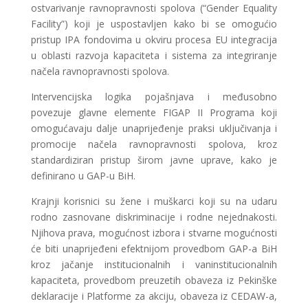
ostvarivanje ravnopravnosti spolova (“Gender Equality
Facility”) koji je uspostavljen kako bi se omogućio
pristup IPA fondovima u okviru procesa EU integracija
u oblasti razvoja kapaciteta i sistema za integriranje
načela ravnopravnosti spolova.
Intervencijska logika pojašnjava i međusobno
povezuje glavne elemente FIGAP II Programa koji
omogućavaju dalje unaprijeđenje praksi uključivanja i
promocije načela ravnopravnosti spolova, kroz
standardiziran pristup širom javne uprave, kako je
definirano u GAP-u BiH.
Krajnji korisnici su žene i muškarci koji su na udaru
rodno zasnovane diskriminacije i rodne nejednakosti.
Njihova prava, mogućnost izbora i stvarne mogućnosti
će biti unaprijeđeni efektnijom provedbom GAP-a BiH
kroz jačanje institucionalnih i vaninstitucionalnih
kapaciteta, provedbom preuzetih obaveza iz Pekinške
deklaracije i Platforme za akciju, obaveza iz CEDAW-a,