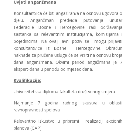
Uvjeti anganžmana
Konsultant/ica će biti angažiran/a na osnovu ugovora o
djelu. Anganžman predviđa putovanja unutar
Federacije Bosne i Hercegovine radi održavanja
sastanka sa relevantnim institucijama, komisijama i
pojedincima. Na ovaj javni poziv se mogu prijaviti
konsultanti/ice iz Bosne i Hercegovine. Obračun
naknade za pružene usluge će se vršiti na osnovu broja
dana anganžmana. Okvirni period angažmana je 7
ekspert-dana u periodu od mjesec dana.
Kvalifikacije:
Univerzitetska diploma fakulteta društvenog smjera
Najmanje 7 godina radnog iskustva u oblasti
ravnopravnosti spolova
Relevantno iskustvo u pripremi i realizaciji akcionih
planova (GAP)