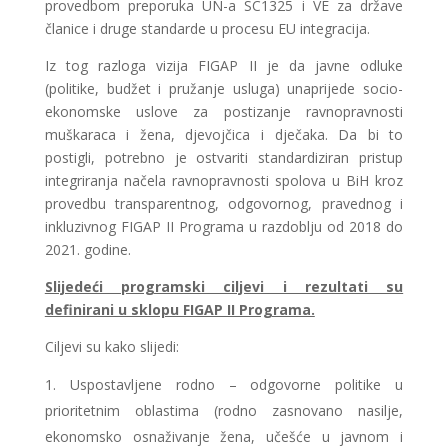
provedbom preporuka UN-a SC1325 i VE za države
članice i druge standarde u procesu EU integracija.
Iz tog razloga vizija FIGAP II je da javne odluke
(politike, budžet i pružanje usluga) unaprijede socio-
ekonomske uslove za postizanje ravnopravnosti
muškaraca i žena, djevojčica i dječaka. Da bi to
postigli, potrebno je ostvariti standardiziran pristup
integriranja načela ravnopravnosti spolova u BiH kroz
provedbu transparentnog, odgovornog, pravednog i
inkluzivnog FIGAP II Programa u razdoblju od 2018 do
2021. godine.
Slijedeći programski ciljevi i rezultati su
definirani u sklopu FIGAP II Programa.
Ciljevi su kako slijedi:
Uspostavljene rodno – odgovorne politike u
prioritetnim oblastima (rodno zasnovano nasilje,
ekonomsko osnaživanje žena, učešće u javnom i