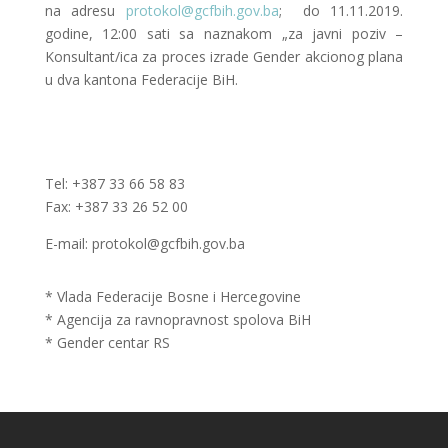
na adresu
protokol@gcfbih.gov.ba
; do 11.11.2019.
godine, 12:00 sati sa naznakom „za javni poziv –
Konsultant/ica za proces izrade Gender akcionog plana
u dva kantona Federacije BiH.
Tel: +387 33 66 58 83
Fax: +387 33 26 52 00
E-mail: protokol@gcfbih.gov.ba
* Vlada Federacije Bosne i Hercegovine
* Agencija za ravnopravnost spolova BiH
* Gender centar RS