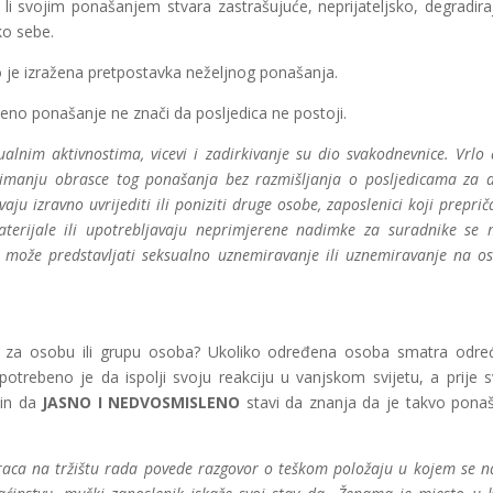
li svojim ponašanjem stvara zastrašujuće, neprijateljsko, degradira
ko sebe.
o je izražena pretpostavka neželjnog ponašanja.
jeno ponašanje ne znači da posljedica ne postoji.
nim aktivnostima, vicevi i zadirkivanje su dio svakodnevnice. Vrlo 
zimanju obrasce tog ponašanja bez razmišljanja o posljedicama za 
ju izravno uvrijediti ili poniziti druge osobe, zaposlenici koji preprič
 materijale ili upotrebljavaju neprimjerene nadimke za suradnike se
e može predstavljati seksualno uznemiravanje ili uznemiravanje na o
na za osobu ili grupu osoba? Ukoliko određena osoba smatra odr
potrebeno je da ispolji svoju reakciju u vanjskom svijetu, a prije 
čin da
JASNO I NEDVOSMISLENO
stavi da znanja da je takvo pona
raca na tržištu rada povede razgovor o teškom položaju u kojem se n