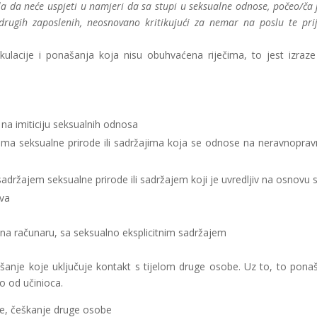
la da neće uspjeti u namjeri da sa stupi u seksualne odnose, počeo/ča 
 drugih zaposlenih, neosnovano kritikujući za nemar na poslu te prij
ulacije i ponašanja koja nisu obuhvaćena riječima, to jest izraze 
u na imiticiju seksualnih odnosa
jima seksualne prirode ili sadržajima koja se odnose na neravnoprav
a sadržajem seksualne prirode ili sadržajem koji je uvredljiv na osnovu 
ova
 na računaru, sa seksualno eksplicitnim sadržajem
šanje koje uključuje kontakt s tijelom druge osobe. Uz to, to pona
o od učinioca.
nje, češkanje druge osobe