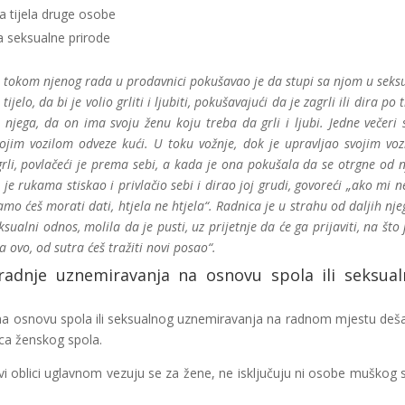
ova tijela druge osobe
a seksualne prirode
 i tokom njenog rada u prodavnici pokušavao je da stupi sa njom u seks
elo, da bi je volio grliti i ljubiti, pokušavajući da je zagrli ili dira po t
njega, da on ima svoju ženu koju treba da grli i ljubi. Jedne večeri 
ojim vozilom odveze kući. U toku vožnje, dok je upravljao svojim voz
rli, povlačeći je prema sebi, a kada je ona pokušala da se otrgne od n
 je rukama stiskao i privlačio sebi i dirao joj grudi, govoreći „ako mi n
amo ćeš morati dati, htjela ne htjela“. Radnica je u strahu od daljih nje
ualni odnos, molila da je pusti, uz prijetnje da će ga prijaviti, na što j
 ovo, od sutra ćeš tražiti novi posao“.
a radnje uznemiravanja na osnovu spola ili seksua
na osnovu spola ili seksualnog uznemiravanja na radnom mjestu deš
ica ženskog spola.
ovi oblici uglavnom vezuju se za žene, ne isključuju ni osobe muškog 