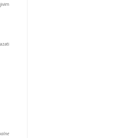
jivim
azati
ualne