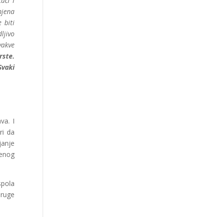
ući i
mjena
 biti
ljivo
vakve
rste.
Svaki
va. I
ri da
janje
jenog
spola
druge