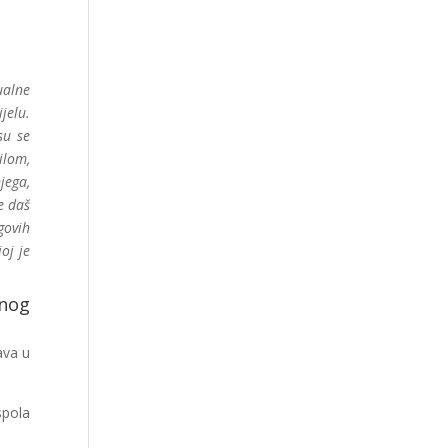
ualne
ijelu.
su se
ilom,
jega,
e daš
govih
oj je
lnog
ava u
spola