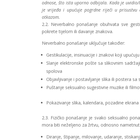
odnose, što ista uporno odbijala. Kada je uvidio/
je vrijeđa i upućuje pogrdne riječi u prisustvu
otkazom.
2.2. Neverbalno ponašanje obuhvata sve gestik
pokrete tijelom ili davanje znakova.
Neverbalno ponašanje uključuje također:
Gestikulacije, insinuacije i znakovi koji upućuj
Slanje elektronske pošte sa slikovnim sadrža
spolova
Objavljivanje i postavljanje slika ili postera s
Puštanje seksualno sugestivne muzike ili film
Pokazivanje slika, kalendara, pozadine ekrana
2.3. Fizičko ponašanje je svako seksualno pona
mora biti neželjeno za žrtvu, odnosno nametnut
Diranje, štipanje, milovanje, udaranje, stiska