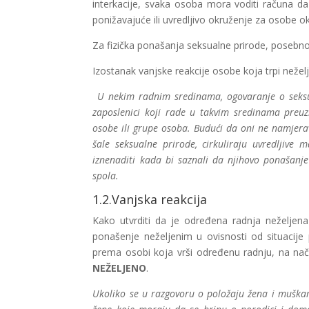
interkacije, svaka osoba mora voditi računa da 
ponižavajuće ili uvredljivo okruženje za osobe o
Za fizička ponašanja seksualne prirode, posebn
Izostanak vanjske reakcije osobe koja trpi nežel
U nekim radnim sredinama, ogovaranje o seksual
zaposlenici koji rade u takvim sredinama preu
osobe ili grupe osoba. Budući da oni ne namjerava
šale seksualne prirode, cirkuliraju uvredljive
iznenaditi kada bi saznali da njihovo ponašanj
spola.
1.2.Vanjska reakcija
Kako utvrditi da je određena radnja neželje
ponašenje neželjenim u ovisnosti od situacije 
prema osobi koja vrši određenu radnju, na na
NEŽELJENO
.
Ukoliko se u razgovoru o položaju žena i muška