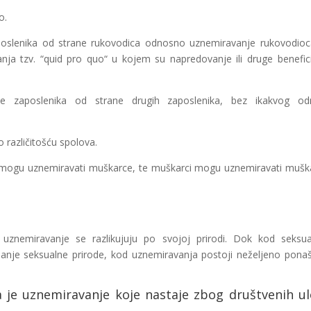
o.
aposlenika od strane rukovodica odnosno uznemiravanje rukovodio
anja tzv. “quid pro quo“ u kojem su napredovanje ili druge benefici
.
je zaposlenika od strane drugih zaposlenika, bez ikakvog od
 različitošću spolova.
 mogu uznemiravati muškarce, te muškarci mogu uznemiravati mušk
uznemiravanje se razlikujuju po svojoj prirodi. Dok kod seksu
anje seksualne prirode, kod uznemiravanja postoji neželjeno pona
 je uznemiravanje koje nastaje zbog društvenih u