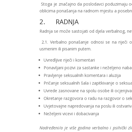
Stoga je značajno da poslodavci poduzimaju odgo
oblicima ponašanja na radnom mjestu a posebn
2. RADNJA
Radnja se može sastojati od djela verbalnog, nev
2.1. Verbalno ponašanje odnosi se na riječi 
usmenim ili pisanim putem.
Uvredljive riječi i komentari
Ponavljani pozivi za sastanke i neželjeno nabac
Pravljenje seksualnih komentara i aluzija
Pričanje seksualnih šala i zapitkivanje o seks
Uvrede zasnovane na spolu osobe ili ocjenjiva
Okretanje razgovora o radu na razgovor o s
Uvjetovajne napredovanja na poslu ili ostvari
Neželjeni vicevi i dobacivanja
Nadređeni/a je više godina verbalno i psihički 