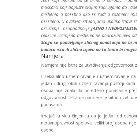
žene koje moraju da se brinu o porodici i doma
muškarci koji dopuste svojim suprugama da rad
mišljenja a posebno ako se radi o razmjeni mišl
neželjena. U ovakvim situacijama ukoliko izjave stv
okruženje neophodno je
JASNO I NEDVOSMISL
reakcije razmjena mišljenja ne podrazumijeva od
Stoga se ponavljanje sličnog ponašanja ne bi 
buduća ista ili slična izjava na tu temu bi mogl
Namjera
Namjera nije bitna za utvrđivanje odgovornost 
I seksualno uznemiravanje i uznemiravanje na
jedan i drugi oblik uznemiravanja postoji kada 
osoba nije znala da određeno ponašanje preds
odgovornosti. Pitanje namjere je bitno uzeti 
ponašanja.
Imajući u vidu činjenicu da je jedan od osno
neravnopravnost spolova, veliki broj osoba nij
osobe.