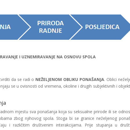
RAVANJE I UZNEMIRAVANJE NA OSNOVU SPOLA
rditi da se radi o
NEŽELJENOM OBLIKU PONAŠANJA
. Oblici nežel
jaju se u ovisnosti od vremena, okoline i drugih subjektivnih i objekt
nja
radnom mjestu sva ponašanja koja su seksualne prirode ili se odno
bama zbog njihovog spola. Stoga bi se granice neželjenog pona
ju i različitim društvenim interakcijama. Prije stupanja u druš