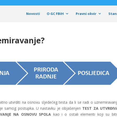
Novosti
O GC FBiH
Pravni okvir
Stan
emiravanje?
 bitno utvrditi na osnovu sljedećeg testa da li se radi o uznemiravan
rije samog postupka. U nastavku je objašenjen
TEST ZA UTVRĐIV
RAVANJE NA OSNOVU SPOLA
kao i o ostali elementi koji su bit