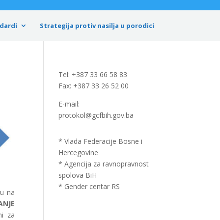
dardi
Strategija protiv nasilja u porodici
Tel: +387 33 66 58 83
Fax: +387 33 26 52 00
E-mail:
protokol@gcfbih.gov.ba
* Vlada Federacije Bosne i
Hercegovine
* Agencija za ravnopravnost
spolova BiH
* Gender centar RS
ju na
ANJE
ni za