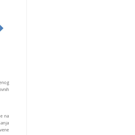
jenog
ivnih
se na
šanja
tvene