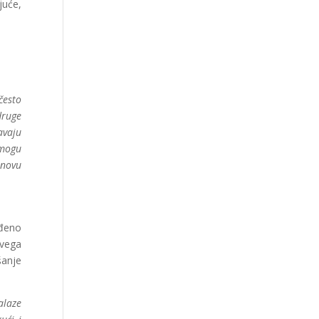
juće,
često
druge
avaju
 mogu
snovu
eđeno
svega
šanje
alaze