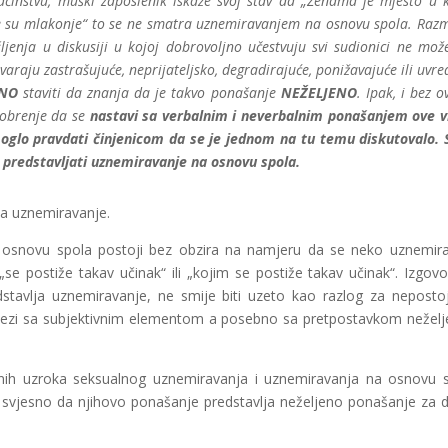
ćinstvu, muški zaposlenik iskaže svoj stav da „Ženama je mjesto u k
e su mlakonje“ to se ne smatra uznemiravanjem na osnovu spola. Raz
jenja u diskusiji u kojoj dobrovoljno učestvuju svi sudionici ne može
araju zastrašujuće, neprijateljsko, degradirajuće, ponižavajuće ili uvred
ENO
staviti da znanja da je takvo ponašanje
NEŽELJENO
. Ipak, i bez
o
obrenje da se
nastavi sa verbalnim i neverbalnim ponašanjem ove v
moglo pravdati činjenicom da se je jednom na tu temu diskutovalo. 
a predstavljati uznemiravanje na osnovu spola.
za uznemiravanje.
 osnovu spola postoji bez obzira na namjeru da se neko uznemira
„se postiže takav učinak“ ili „kojim se postiže takav učinak“. Izgovo
tavlja uznemiravanje, ne smije biti uzeto kao razlog za neposto
u vezi sa subjektivnim elementom a posebno sa pretpostavkom nežel
vnih uzroka seksualnog uznemiravanja i uznemiravanja na osnovu 
e svjesno da njihovo ponašanje predstavlja neželjeno ponašanje za 