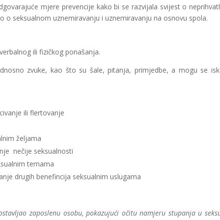
varajuće mjere prevencije kako bi se razvijala svijest o neprihvatl
o o seksualnom uznemiravanju i uznemiravanju na osnovu spola.
erbalnog ili fizičkog ponašanja.
odnosno zvuke, kao što su šale, pitanja, primjedbe, a mogu se isk
ivanje ili flertovanje
ualnim željama
nje nečije seksualnosti
eksualnim temama
vanje drugih benefincija seksualnim uslugama
zlostavljao zaposlenu osobu, pokazujući očitu namjeru stupanja u seks