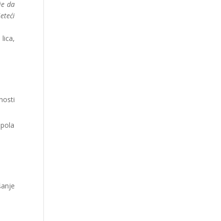
je da
eteći
lica,
nosti
spola
šanje