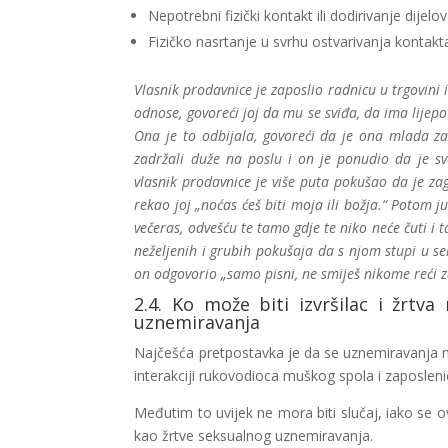
Nepotrebni fizički kontakt ili dodirivanje dijel
Fizičko nasrtanje u svrhu ostvarivanja kontakt
Vlasnik prodavnice je zaposlio radnicu u trgovini
odnose, govoreći joj da mu se sviđa, da ima lijepo tij
Ona je to odbijala, govoreći da je ona mlada za 
zadržali duže na poslu i on je ponudio da je sv
vlasnik prodavnice je više puta pokušao da je zag
rekao joj „noćas ćeš biti moja ili božja.“ Potom ju
večeras, odvešću te tamo gdje te niko neće čuti i t
neželjenih i grubih pokušaja da s njom stupi u seks
on odgovorio „samo pisni, ne smiješ nikome reći za
2.4. Ko može biti izvršilac i žrtv
uznemiravanja
Najčešća pretpostavka je da se uznemiravanja 
interakciji rukovodioca muškog spola i zaposlen
Međutim to uvijek ne mora biti slučaj, iako se 
kao žrtve seksualnog uznemiravanja.