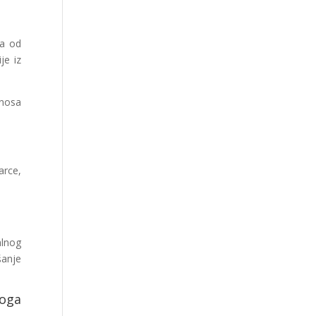
ca od
je iz
nosa
arce,
alnog
šanje
loga