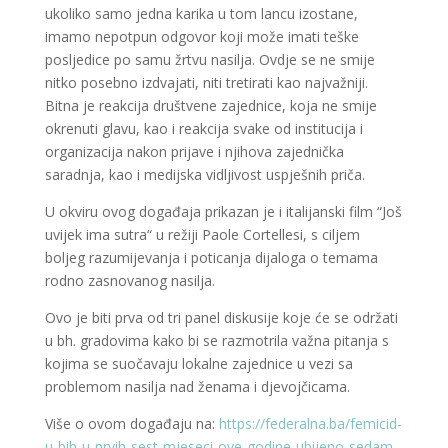
ukoliko samo jedna karika u tom lancu izostane,
imamo nepotpun odgovor koji može imati teške
posljedice po samu žrtvu nasilja. Ovdje se ne smije
nitko posebno izdvajati, niti tretirati kao najvažniji.
Bitna je reakcija društvene zajednice, koja ne smije
okrenuti glavu, kao i reakcija svake od institucija i
organizacija nakon prijave i njihova zajednička
saradnja, kao i medijska vidljivost uspješnih priča.
U okviru ovog događaja prikazan je i italijanski film “Još
uvijek ima sutra“ u režiji Paole Cortellesi, s ciljem
boljeg razumijevanja i poticanja dijaloga o temama
rodno zasnovanog nasilja.
Ovo je biti prva od tri panel diskusije koje će se održati
u bh. gradovima kako bi se razmotrila važna pitanja s
kojima se suočavaju lokalne zajednice u vezi sa
problemom nasilja nad ženama i djevojčicama.
Više o ovom događaju na:
https://federalna.ba/femicid-
u-bih-u-prvih-sest-mjeseci-ove-godine-ubijeno-sedam-