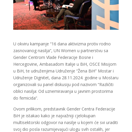
U okviru kampanje “16 dana aktivizma protiv rodno
zasnovanog nasilja”, UN Women u partnerstvu sa
Gender Centrom Vlade Federacije Bosne i
Hercegovine, Ambasadom Italije u BiH, OSCE Misijom
u BiH, te udruženjima Udruženje “Žena BiH” Mostar i
Udruženje Dignitet, dana 28.11.2024. godine u Mostaru
organizovali su panel diskusiju pod nazivom “Različiti
oblici nasilja: Od uznemiravanja u javnim prostorima
do femicida”.
Ovom prilikom, predstavnik Gender Centra Federacije
BiH je istakao kako je najvažniji cjelokupan
multisektorski odgovor na nasilje u kojem će svi uraditi
svoj dio posla razumijevajući ulogu svih ostalih, jer