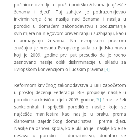
počinioce ovih djela i pružiti podršku žrtvama (najčešće
ženama i djeci). Taj zahtjev je podrazumijevao
inkriminiranje čina nasilja nad ženama i nasilja u
porodici u domaćem zakonodavstvu i poduzimanje
svih mjera na njegovom preveniranju i suzbijanju, kao i
i pomaganju žrtvama. Na evropskom prostoru
značajna je presuda Evropskog suda za ljudska prava
koji je 2009. godine prvi put presudio da je rodno
zasnovano nasilje oblik diskriminacije u skladu sa
Evropskom konvencijom o ljudskim pravima.
[4]
Reformom krivičnog zakonodavstva u BiH započetom
u prošloj deceniji Federacija BiH propisuje nasilje u
porodici kao krivično djelo 2003. godine,
[5]
čime se želi
sankcionirati i spriječiti porodično nasilje koje se
najčešće manifestira kao nasilje u braku, prema
članovima zajedničkog domaćinstva i prema djeci.
Nasilje na osnovu spola, koje uključuje i nasilje koje se
dešava u porodici ili domaćinstvu, dodatno se