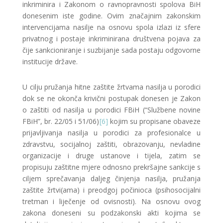
inkriminira i Zakonom o ravnopravnosti spolova BiH
donesenim iste godine. Ovim značajnim zakonskim
intervencijama nasilje na osnovu spola izlazi iz sfere
privatnog i postaje inkriminirana društvena pojava za
čije sankcioniranje i suzbijanje sada postaju odgovorne
institucije države.
U cilju pružanja hitne zaštite žrtvama nasilja u porodici
dok se ne okonča krivični postupak donesen je Zakon
o zaštiti od nasilja u porodici FBiH (“Službene novine
FBiH”, br. 22/05 i 51/06)
[6]
kojim su propisane obaveze
prijavljivanja nasilja u porodici za profesionalce u
zdravstvu, socijalnoj zaštiti, obrazovanju, nevladine
organizacije i druge ustanove i tijela, zatim se
propisuju zaštitne mjere odnosno prekršajne sankcije s
ciljem sprečavanja daljeg činjenja nasilja, pružanja
zaštite žrtvi(ama) i preodgoj počinioca (psihosocijalni
tretman i liječenje od ovisnosti). Na osnovu ovog
zakona doneseni su podzakonski akti kojima se