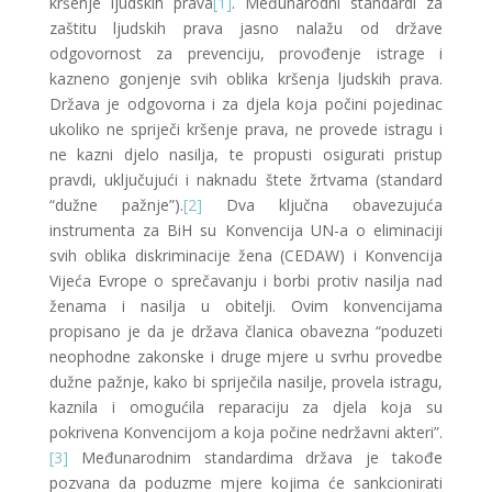
kršenje ljudskih prava
[1]
. Međunarodni standardi za
zaštitu ljudskih prava jasno nalažu od države
odgovornost za prevenciju, provođenje istrage i
kazneno gonjenje svih oblika kršenja ljudskih prava.
Država je odgovorna i za djela koja počini pojedinac
ukoliko ne spriječi kršenje prava, ne provede istragu i
ne kazni djelo nasilja, te propusti osigurati pristup
pravdi, uključujući i naknadu štete žrtvama (standard
“dužne pažnje”).
[2]
Dva ključna obavezujuća
instrumenta za BiH su Konvencija UN-a o eliminaciji
svih oblika diskriminacije žena (CEDAW) i Konvencija
Vijeća Evrope o sprečavanju i borbi protiv nasilja nad
ženama i nasilja u obitelji. Ovim konvencijama
propisano je da je država članica obavezna “poduzeti
neophodne zakonske i druge mjere u svrhu provedbe
dužne pažnje, kako bi spriječila nasilje, provela istragu,
kaznila i omogućila reparaciju za djela koja su
pokrivena Konvencijom a koja počine nedržavni akteri”.
[3]
Međunarodnim standardima država je takođe
pozvana da poduzme mjere kojima će sankcionirati