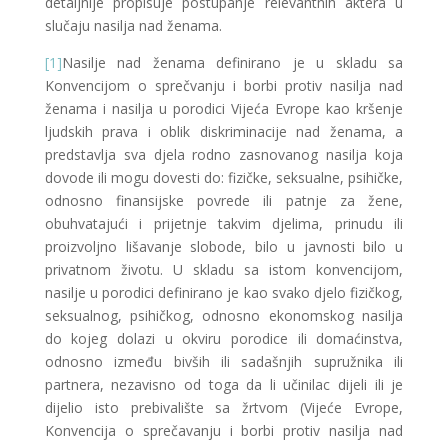
detaljnije propisuje postupanje relevantnih aktera u
slučaju nasilja nad ženama.
[1]
Nasilje nad ženama definirano je u skladu sa
Konvencijom o sprečvanju i borbi protiv nasilja nad
ženama i nasilja u porodici Vijeća Evrope kao kršenje
ljudskih prava i oblik diskriminacije nad ženama, a
predstavlja sva djela rodno zasnovanog nasilja koja
dovode ili mogu dovesti do: fizičke, seksualne, psihičke,
odnosno finansijske povrede ili patnje za žene,
obuhvatajući i prijetnje takvim djelima, prinudu ili
proizvoljno lišavanje slobode, bilo u javnosti bilo u
privatnom životu. U skladu sa istom konvencijom,
nasilje u porodici definirano je kao svako djelo fizičkog,
seksualnog, psihičkog, odnosno ekonomskog nasilja
do kojeg dolazi u okviru porodice ili domaćinstva,
odnosno između bivših ili sadašnjih supružnika ili
partnera, nezavisno od toga da li učinilac dijeli ili je
dijelio isto prebivalište sa žrtvom (Vijeće Evrope,
Konvencija o sprečavanju i borbi protiv nasilja nad