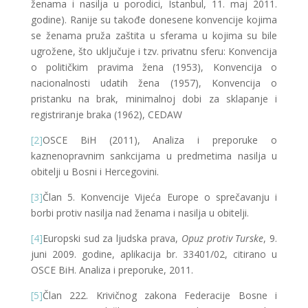
ženama i nasilja u porodici, Istanbul, 11. maj 2011.
godine). Ranije su takođe donesene konvencije kojima
se ženama pruža zaštita u sferama u kojima su bile
ugrožene, što uključuje i tzv. privatnu sferu: Konvencija
o političkim pravima žena (1953), Konvencija o
nacionalnosti udatih žena (1957), Konvencija o
pristanku na brak, minimalnoj dobi za sklapanje i
registriranje braka (1962), CEDAW
[2]
OSCE BiH (2011), Analiza i preporuke o
kaznenopravnim sankcijama u predmetima nasilja u
obitelji u Bosni i Hercegovini.
[3]
Član 5. Konvencije Vijeća Europe o sprečavanju i
borbi protiv nasilja nad ženama i nasilja u obitelji.
[4]
Europski sud za ljudska prava,
Opuz protiv Turske
, 9.
juni 2009. godine, aplikacija br. 33401/02, citirano u
OSCE BiH. Analiza i preporuke, 2011.
[5]
Član 222. Krivičnog zakona Federacije Bosne i