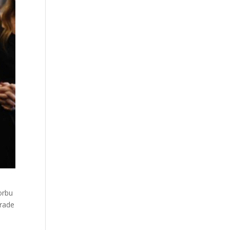
orbu
zrade
e