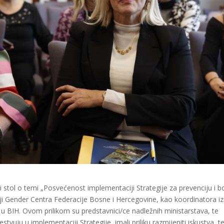
i stol o temi „Posvećenost implementaciji Strategije za prevenciju i b
ciji Gender Centra Federacije Bosne i Hercegovine, kao koordinatora i
u u BIH. Ovom prilikom su predstavnici/ce nadležnih ministarstava, te
estvuju u implementaciji Strategije, imali priliku razmijeniti iskustva, t