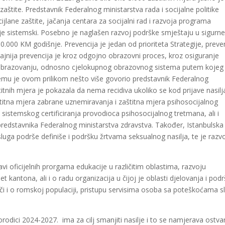
 zaštite. Predstavnik Federalnog ministarstva rada i socijalne politike
lane zaštite, jačanja centara za socijalni rad i razvoja programa
zuje sistemski. Posebno je naglašen razvoj podrške smještaju u sigurn
0.000 KM godišnje. Prevencija je jedan od prioriteta Strategije, preve
ačajnija prevencija je kroz odgojno obrazovni proces, kroz osiguranje
a u obrazovanju, odnosno cjelokupnog obrazovnog sistema putem kojeg
 čemu je ovom prilikom nešto više govorio predstavnik Federalnog
itnih mjera je pokazala da nema recidiva ukoliko se kod prijave nasilj
štitna mjera zabrane uznemiravanja i zaštitna mjera psihosocijalnog
sistemskog certificiranja provodioca psihosocijalnog tretmana, ali i
predstavnika Federalnog ministarstva zdravstva. Također, Istanbulska
sluga podrše definiše i podršku žrtvama seksualnog nasilja, te je razv
avi oficijelnih prorgama edukacije u različitim oblastima, razvoju
t kantona, ali i o radu organizacija u čijoj je oblasti djelovanja i pod
iječi i o romskoj populaciji, pristupu servisima osoba sa poteškoćama s
porodici 2024-2027. ima za cilj smanjiti nasilje i to se namjerava ostvar