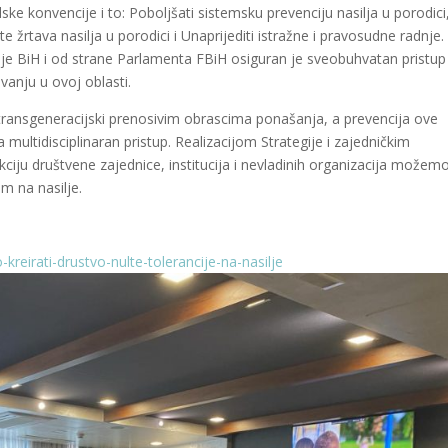
ulske konvencije i to: Poboljšati sistemsku prevenciju nasilja u porodici
e žrtava nasilja u porodici i Unaprijediti istražne i pravosudne radnje.
je BiH i od strane Parlamenta FBiH osiguran je sveobuhvatan pristup
avanju u ovoj oblasti.
transgeneracijski prenosivim obrascima ponašanja, a prevencija ove
multidisciplinaran pristup. Realizacijom Strategije i zajedničkim
iju društvene zajednice, institucija i nevladinih organizacija možem
om na nasilje.
-kreirati-drustvo-nulte-tolerancije-na-nasilje