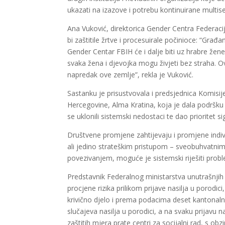
ukazati na izazove i potrebu kontinuirane multis
Ana Vuković, direktorica Gender Centra Federacij
bi zaštitile žrtve i procesuirale počinioce: “Gra
Gender Centar FBIH će i dalje biti uz hrabre žen
svaka žena i djevojka mogu živjeti bez straha. O
napredak ove zemlje”, rekla je Vuković.
Sastanku je prisustvovala i predsjednica Komisi
Hercegovine, Alma Kratina, koja je dala podršku
se uklonili sistemski nedostaci te dao prioritet si
Društvene promjene zahtijevaju i promjene indiv
ali jedino strateškim pristupom – sveobuhvatnim 
povezivanjem, moguće je sistemski riješiti problem
Predstavnik Federalnog ministarstva unutrašnji
procjene rizika prilikom prijave nasilja u porodici
krivično djelo i prema podacima deset kantonalni
slučajeva nasilja u porodici, a na svaku prijavu n
zaštitih mjera prate centri za socijalni rad, s o