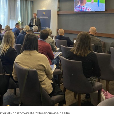
reirati-drustvo-nulte-tolerancije-na-nasilje