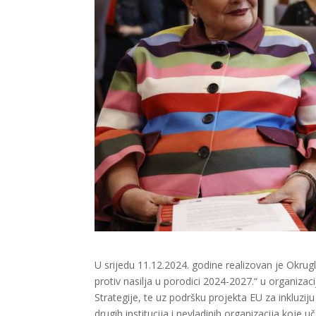
U srijedu 11.12.2024. godine realizovan je Okrugl
protiv nasilja u porodici 2024-2027.“ u organiza
Strategije, te uz podršku projekta EU za inkluzij
drugih institucija i nevladinih organizacija koje uč