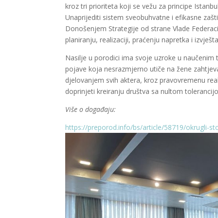
kroz tri prioriteta koji se vežu za principe Istanb
Unaprijediti sistem sveobuhvatne i efikasne zaštit
Donošenjem Strategije od strane Vlade Federaci
planiranju, realizaciji, praćenju napretka i izvješt
Nasilje u porodici ima svoje uzroke u naučenim 
pojave koja nesrazmjerno utiče na žene zahtjeva 
djelovanjem svih aktera, kroz pravovremenu reakc
doprinjeti kreiranju društva sa nultom tolerancij
Više o događaju:
https://preporod.info/bs/article/58719/okrugli-sto