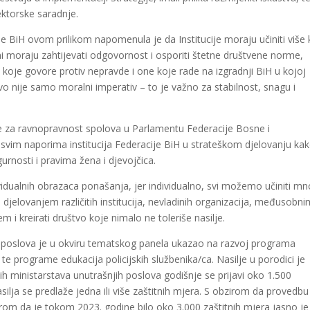
ektorske saradnje.
e BiH ovom prilikom napomenula je da Institucije moraju učiniti više
đani moraju zahtijevati odgovornost i osporiti štetne društvene norme,
e koje govore protiv nepravde i one koje rade na izgradnji BiH u kojoj
vo nije samo moralni imperativ – to je važno za stabilnost, snagu i
je za ravnopravnost spolova u Parlamentu Federacije Bosne i
 svim naporima institucija Federacije BiH u strateškom djelovanju kak
gurnosti i pravima žena i djevojčica.
idualnih obrazaca ponašanja, jer individualno, svi možemo učiniti m
djelovanjem različitih institucija, nevladinih organizacija, međusobni
 i kreirati društvo koje nimalo ne toleriše nasilje.
h poslova je u okviru tematskog panela ukazao na razvoj programa
, te programe edukacija policijskih službenika/ca. Nasilje u porodici je
h ministarstava unutrašnjih poslova godišnje se prijavi oko 1.500
asilja se predlaže jedna ili više zaštitnih mjera. S obzirom da provedbu
bzirom da je tokom 2023. godine bilo oko 3.000 zaštitnih mjera jasno je