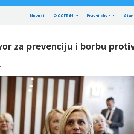
Novosti
O GC FBiH
Pravni okvir
Stan
or za prevenciju i borbu proti
e