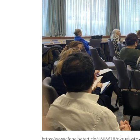
https://www.fena.ba/article/1606618/okrugli-sto-k