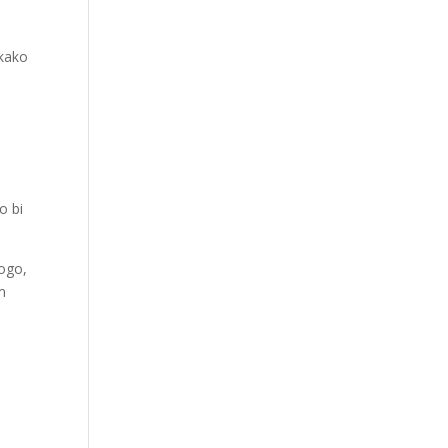
 kako
o bi
nogo,
m