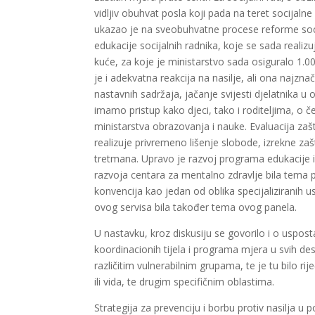
vidljiv obuhvat posla koji pada na teret socijalne
ukazao je na sveobuhvatne procese reforme socij
edukacije socijalnih radnika, koje se sada reali
kuće, za koje je ministarstvo sada osiguralo 1.00
je i adekvatna reakcija na nasilje, ali ona najzn
nastavnih sadržaja, jačanje svijesti djelatnik
imamo pristup kako djeci, tako i roditeljima, o
ministarstva obrazovanja i nauke. Evaluacija zašt
realizuje privremeno lišenje slobode, izrekne za
tretmana. Upravo je razvoj programa edukacije i 
razvoja centara za mentalno zdravlje bila tema 
konvencija kao jedan od oblika specijaliziranih u
ovog servisa bila također tema ovog panela.
U nastavku, kroz diskusiju se govorilo i o uspost
koordinacionih tijela i programa mjera u svih dese
različitim vulnerabilnim grupama, te je tu bilo r
ili vida, te drugim specifičnim oblastima.
Strategija za prevenciju i borbu protiv nasilja u 