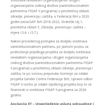
sredstava nevladinim organizacijama i drugim
organizacijama civilnog društva (vaninstitucionalnim
partnerima FIGAP II programa) u prioritetnoj oblasti
zdravlje, prevencija i zaštita, u Federaciji BiH u 2020.
godini (veza:GAP BiH 2018-2022, Strateški cilj 1,
prioritetna oblast 5. Zdravlje, prevencija i zaštita –
mjere I.5.6. i I.5.7.).
Nakon provedenog postupka za dodjelu sredstava
vaninstitucionalnom partneru, po Javnom pozivu za
podnošenje prijedloga projekta za dodjelu sredstava
nevladinim organizacijama i drugim organizacijama
civilnog društva (vaninstitucionalnim partnerima FIGAP
II programa) u prioritetnoj oblasti zdravlje, prevencija i
zaštita, te po osnovu preporuke Komisije za odabir
projekta Gender Centra Federacije BiH, Upravni odbor
FIGAP II izvršio je odabir sljedećeg projekta koji će se
finansirati iz sredstava FIGAP II programa za 2020.
godinu:
Aocijacija XY – Unaprijeđenje usluga seksualnog i