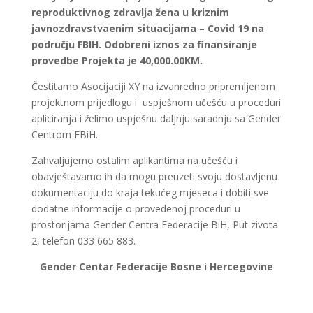
reproduktivnog zdravlja žena u kriznim
javnozdravstvaenim situacijama – Covid 19 na
području FBIH. Odobreni iznos za finansiranje
provedbe Projekta je 40,000.00KM.
Čestitamo Asocijaciji XY na izvanredno pripremljenom
projektnom prijedlogu i uspješnom učešću u proceduri
apliciranja i
ž
elimo uspješnu daljnju saradnju sa Gender
Centrom FBiH.
Zahvaljujemo ostalim aplikantima na učešću i
obavještavamo ih da mogu preuzeti svoju dostavljenu
dokumentaciju do kraja tekućeg mjeseca i dobiti sve
dodatne informacije o provedenoj proceduri u
prostorijama Gender Centra Federacije BiH, Put zivota
2, telefon 033 665 883.
Gender Centar Federacije Bosne i Hercegovine