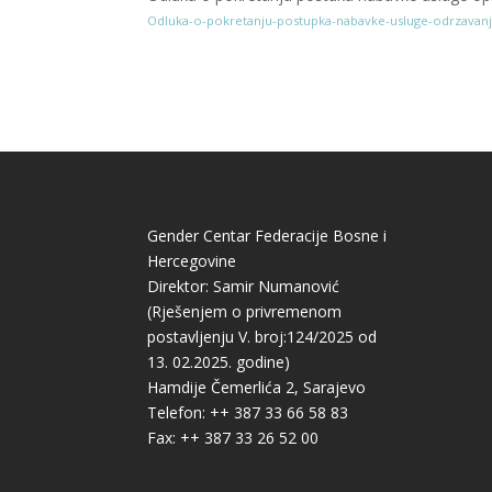
Odluka-o-pokretanju-postupka-nabavke-usluge-odrzavan
Gender Centar Federacije Bosne i
Hercegovine
Direktor: Samir Numanović
(Rješenjem o privremenom
postavljenju V. broj:124/2025 od
13. 02.2025. godine)
Hamdije Čemerlića 2, Sarajevo
Telefon: ++ 387 33 66 58 83
Fax: ++ 387 33 26 52 00