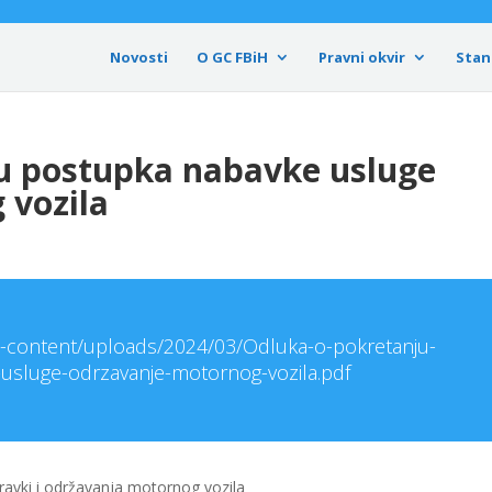
Novosti
O GC FBiH
Pravni okvir
Stan
u postupka nabavke usluge
 vozila
wp-content/uploads/2024/03/Odluka-o-pokretanju-
usluge-odrzavanje-motornog-vozila.pdf
avki i održavanja motornog vozila _