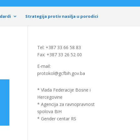
dardi
Strategija protiv nasilja u porodici
Tel: +387 33 66 58 83
Fax: +387 33 26 52 00
E-mail:
protokol@gcfbih.gov.ba
* Vlada Federacije Bosne i
Hercegovine
* Agencija za ravnopravnost
spolova BiH
* Gender centar RS