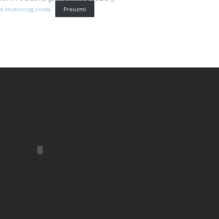
je-motornog-vozila
Preuzmi