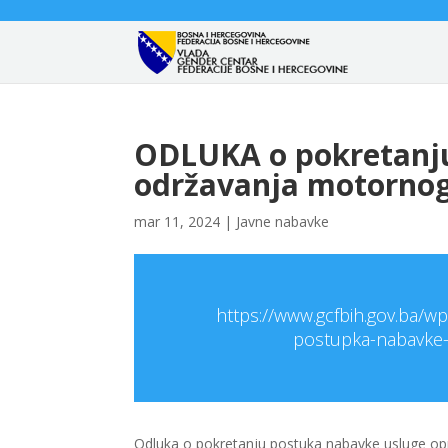
ODLUKA o pokretanj
održavanja motornog
mar 11, 2024
|
Javne nabavke
https://www.gcfbih.gov.ba/
postupka-nabavke-
Odluka o pokretanju postuka nabavke usluge opr