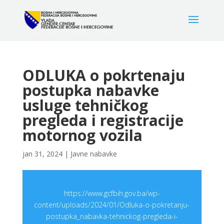
ODLUKA o pokrtenaju
postupka nabavke
usluge tehničkog
pregleda i registracije
motornog vozila
jan 31, 2024
|
Javne nabavke
https://www.gcfbih.gov.ba/wp-
content/uploads/2024/01/Odluka-o-pokretanju-
postupka_nabavka-tehnickog-pregleda-i-