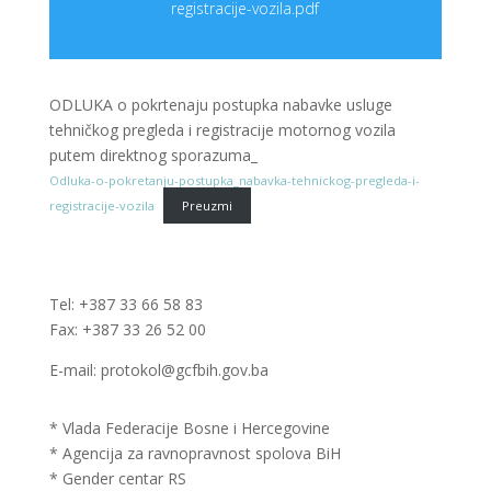
registracije-vozila.pdf
ODLUKA o pokrtenaju postupka nabavke usluge
tehničkog pregleda i registracije motornog vozila
putem direktnog sporazuma_
Odluka-o-pokretanju-postupka_nabavka-tehnickog-pregleda-i-
registracije-vozila
Preuzmi
Tel: +387 33 66 58 83
Fax: +387 33 26 52 00
E-mail: protokol@gcfbih.gov.ba
* Vlada Federacije Bosne i Hercegovine
* Agencija za ravnopravnost spolova BiH
* Gender centar RS