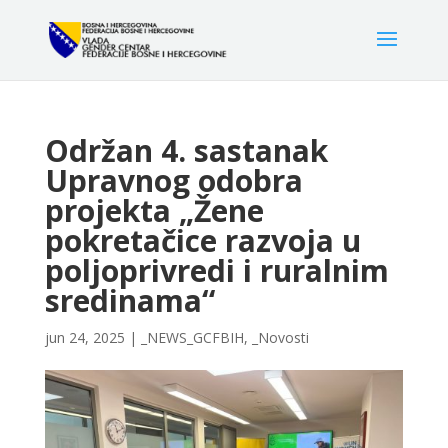
Održan 4. sastanak
Upravnog odobra
projekta „Žene
pokretačice razvoja u
poljoprivredi i ruralnim
sredinama“
jun 24, 2025
|
_NEWS_GCFBIH
,
_Novosti