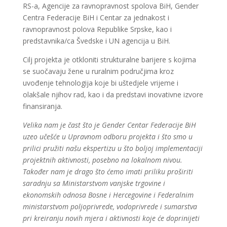
RS-a, Agencije za ravnopravnost spolova BiH, Gender
Centra Federacije BiH i Centar za jednakost i
ravnopravnost polova Republike Srpske, kao i
predstavnika/ca Švedske i UN agencija u BiH.
Cilj projekta je otkloniti strukturalne barijere s kojima
se suočavaju žene u ruralnim područjima kroz
uvođenje tehnologija koje bi uštedjele vrijeme i
olakšale njihov rad, kao i da predstavi inovativne izvore
finansiranja.
Velika nam je čast što je Gender Centar Federacije BiH
uzeo učešće u Upravnom odboru projekta i što smo u
prilici pružiti našu ekspertizu u što boljoj implementaciji
projektnih aktivnosti, posebno na lokalnom nivou.
Također nam je drago što ćemo imati priliku proširiti
saradnju sa Ministarstvom vanjske trgovine i
ekonomskih odnosa Bosne i Hercegovine i Federalnim
ministarstvom poljoprivrede, vodoprivrede i sumarstva
pri kreiranju novih mjera i aktivnosti koje će doprinijeti