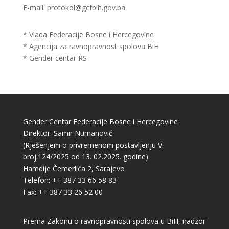
E-mail: protokol@gcfbih.gov.ba
* Vlada Federacije Bosne i Hercegovine
* Agencija za ravnopravnost spolova BiH
* Gender centar RS
Gender Centar Federacije Bosne i Hercegovine
Direktor: Samir Numanović
(Rješenjem o privremenom postavljenju V.
broj:124/2025 od 13. 02.2025. godine)
Hamdije Čemerlića 2, Sarajevo
Telefon: ++ 387 33 66 58 83
Fax: ++ 387 33 26 52 00
Prema Zakonu o ravnopravnosti spolova u BiH, nadzor