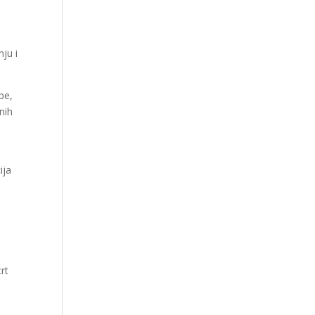
ju i
pe,
nih
ija
rt