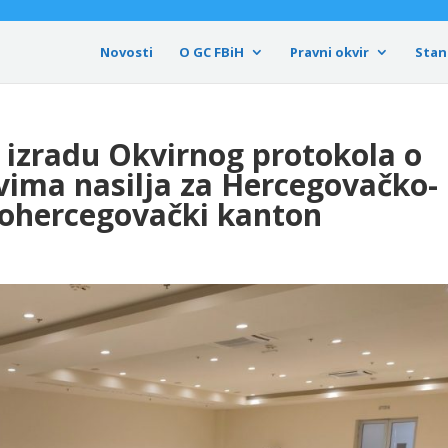
Novosti
O GC FBiH
Pravni okvir
Stan
 izradu Okvirnog protokola o
vima nasilja za Hercegovačko-
nohercegovački kanton