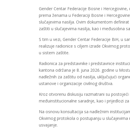
Gender Centar Federacije Bosne i Hercegovine, u 
prema ženama u Federaciji Bosne i Hercegovine,
slučajevima nasilja. Ovim dokumentom definirat
zaštiti u slučajevima nasilja, kao i međusobna sa
S tim u vezi, Gender Centar Federacije BiH, u sa
realizuje radionice s ciljem izrade Okvirnog protok
u sistem zaštite.
Radionica za predstavnike i predstavnice insti
kantona održana je 8. juna 2026. godine u Mostaru
nadležnih za zaštitu od nasilja, uključujući organ
ustanove i organizacije civilnog društva.
Kroz otvorenu diskusiju razmatrani su postojeći
međuinstitucionalne saradnje, kao i prijedlozi z
Na osnovu konsultacija sa nadležnim institucijam
Okvirnog protokola o postupanju u slučajevima na
usvajanje.