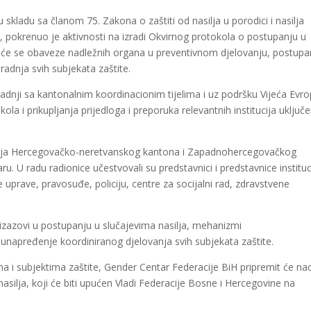
skladu sa članom 75. Zakona o zaštiti od nasilja u porodici i nasilja
 pokrenuo je aktivnosti na izradi Okvirnog protokola o postupanju u
 će se obaveze nadležnih organa u preventivnom djelovanju, postupan
radnja svih subjekata zaštite.
radnji sa kantonalnim koordinacionim tijelima i uz podršku Vijeća Evro
ola i prikupljanja prijedloga i preporuka relevantnih institucija uključe
tucija Hercegovačko-neretvanskog kantona i Zapadnohercegovačkog
. U radu radionice učestvovali su predstavnici i predstavnice instituc
e uprave, pravosuđe, policiju, centre za socijalni rad, zdravstvene
 izazovi u postupanju u slučajevima nasilja, mehanizmi
a unapređenje koordiniranog djelovanja svih subjekata zaštite.
a i subjektima zaštite, Gender Centar Federacije BiH pripremit će nac
silja, koji će biti upućen Vladi Federacije Bosne i Hercegovine na