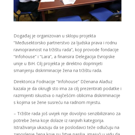
Događaj je organizovan u sklopu projekta
“Međusektorsko partnerstvo za ljudska prava i rodnu
ravnopravnost na tržištu rada”, koji provode fondacije
“Infohouse” i “Lara”, a finansira Delegacija Evropske
unije u BiH. Cilj projekta je direktno doprinijeti
smanjenju diskriminacije žena na tržištu rada.
Direktorica Fodnacije “Infohouse” Dženana Alađuz
kazala je da okrugli sto ima za cilj prezentirati podatke i
razmijeniti iskustva o najčešćim oblicima diskriminacije
s kojima se žene susreću na radnom mjestu.
– Tržište rada još uvijek nije dovoljno senzibilizirano za
potrebe žena koje dolaze iz ranjivih kategorija.
Istraživanja ukazuju da se poslodavci teže odlučuju na
zaposlenje žena koje su žrtve nasilja, imajući u vidu da