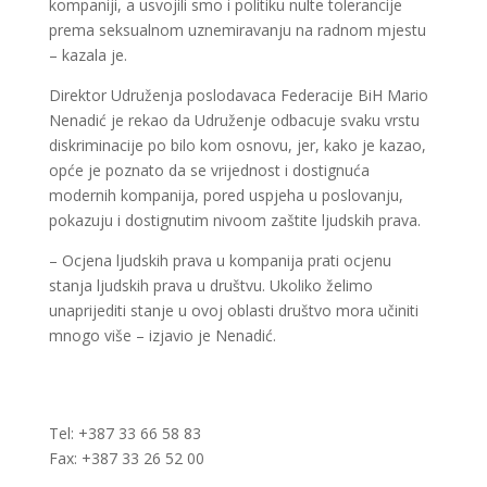
kompaniji, a usvojili smo i politiku nulte tolerancije
prema seksualnom uznemiravanju na radnom mjestu
– kazala je.
Direktor Udruženja poslodavaca Federacije BiH Mario
Nenadić je rekao da Udruženje odbacuje svaku vrstu
diskriminacije po bilo kom osnovu, jer, kako je kazao,
opće je poznato da se vrijednost i dostignuća
modernih kompanija, pored uspjeha u poslovanju,
pokazuju i dostignutim nivoom zaštite ljudskih prava.
– Ocjena ljudskih prava u kompanija prati ocjenu
stanja ljudskih prava u društvu. Ukoliko želimo
unaprijediti stanje u ovoj oblasti društvo mora učiniti
mnogo više – izjavio je Nenadić.
Tel: +387 33 66 58 83
Fax: +387 33 26 52 00