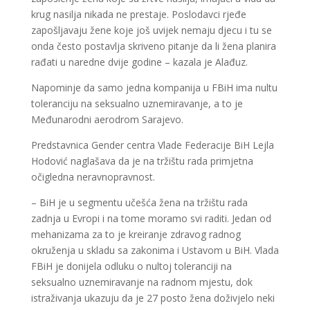
krug nasilja nikada ne prestaje. Poslodavci rjeđe
zapošljavaju žene koje još uvijek nemaju djecu i tu se
onda često postavlja skriveno pitanje da li žena planira
rađati u naredne dvije godine – kazala je Alađuz.
Napominje da samo jedna kompanija u FBiH ima nultu
toleranciju na seksualno uznemiravanje, a to je
Međunarodni aerodrom Sarajevo.
Predstavnica Gender centra Vlade Federacije BiH Lejla
Hodović naglašava da je na tržištu rada primjetna
očigledna neravnopravnost.
– BiH je u segmentu učešća žena na tržištu rada
zadnja u Evropi i na tome moramo svi raditi. Jedan od
mehanizama za to je kreiranje zdravog radnog
okruženja u skladu sa zakonima i Ustavom u BiH. Vlada
FBiH je donijela odluku o nultoj toleranciji na
seksualno uznemiravanje na radnom mjestu, dok
istraživanja ukazuju da je 27 posto žena doživjelo neki