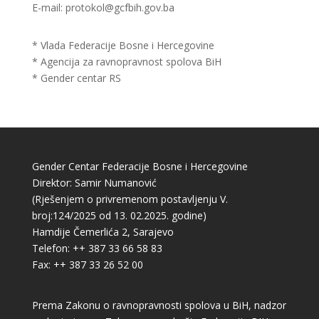
E-mail: protokol@gcfbih.gov.ba
* Vlada Federacije Bosne i Hercegovine
* Agencija za ravnopravnost spolova BiH
* Gender centar RS
Gender Centar Federacije Bosne i Hercegovine
Direktor: Samir Numanović
(Rješenjem o privremenom postavljenju V.
broj:124/2025 od 13. 02.2025. godine)
Hamdije Čemerlića 2, Sarajevo
Telefon: ++ 387 33 66 58 83
Fax: ++ 387 33 26 52 00
Prema Zakonu o ravnopravnosti spolova u BiH, nadzor