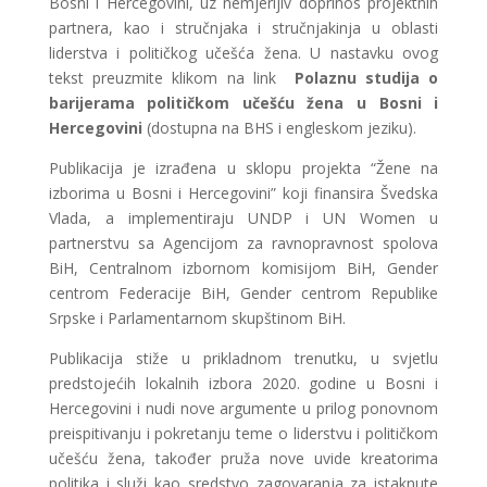
Bosni i Hercegovini, uz nemjerljiv doprinos projektnih
partnera, kao i stručnjaka i stručnjakinja u oblasti
liderstva i političkog učešća žena. U nastavku ovog
tekst preuzmite klikom na link
Polaznu studija o
barijerama političkom učešću žena u Bosni i
Hercegovini
(dostupna na BHS i engleskom jeziku).
Publikacija je izrađena u sklopu projekta “Žene na
izborima u Bosni i Hercegovini” koji finansira Švedska
Vlada, a implementiraju UNDP i UN Women u
partnerstvu sa Agencijom za ravnopravnost spolova
BiH, Centralnom izbornom komisijom BiH, Gender
centrom Federacije BiH, Gender centrom Republike
Srpske i Parlamentarnom skupštinom BiH.
Publikacija stiže u prikladnom trenutku, u svjetlu
predstojećih lokalnih izbora 2020. godine u Bosni i
Hercegovini i nudi nove argumente u prilog ponovnom
preispitivanju i pokretanju teme o liderstvu i političkom
učešću žena, također pruža nove uvide kreatorima
politika i služi kao sredstvo zagovaranja za istaknute