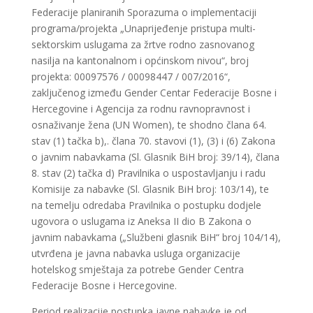
Federacije planiranih Sporazuma o implementaciji
programa/projekta „Unaprijeđenje pristupa multi-
sektorskim uslugama za žrtve rodno zasnovanog
nasilja na kantonalnom i općinskom nivou“, broj
projekta: 00097576 / 00098447 / 007/2016“,
zaključenog između Gender Centar Federacije Bosne i
Hercegovine i Agencija za rodnu ravnopravnost i
osnaživanje žena (UN Women), te shodno člana 64.
stav (1) tačka b),. člana 70. stavovi (1), (3) i (6) Zakona
o javnim nabavkama (Sl. Glasnik BiH broj: 39/14), članа
8. stаv (2) tаčkа d) Prаvilnikа о uspоstаvlјаnju i rаdu
Kоmisiје zа nаbаvkе (Sl. Glasnik BiH broj: 103/14), te
na temelju odredaba Pravilnika o postupku dodjele
ugovora o uslugama iz Aneksa II dio B Zakona o
javnim nabavkama („Službeni glasnik BiH“ broj 104/14),
utvrđena je javna nabavka usluga organizacije
hotelskog smještaja za potrebe Gender Centra
Federacije Bosne i Hercegovine.
Period realizacije postupka javne nabavke je od