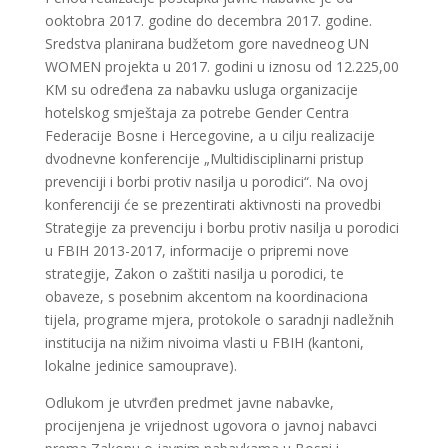
ooktobra 2017. godine do decembra 2017. godine.
Sredstva planirana budžetom gore navedneog UN
WOMEN projekta u 2017. godini u iznosu od 12.225,00
KM su određena za nabavku usluga organizacije
hotelskog smještaja za potrebe Gender Centra
Federacije Bosne i Hercegovine, a u cilju realizacije
dvodnevne konferencije „Multidisciplinarni pristup
prevenciji i borbi protiv nasilja u porodici“. Na ovoj
konferenciji će se prezentirati aktivnosti na provedbi
Strategije za prevenciju i borbu protiv nasilja u porodici
u FBIH 2013-2017, informacije o pripremi nove
strategije, Zakon o zaštiti nasilja u porodici, te
obaveze, s posebnim akcentom na koordinaciona
tijela, programe mjera, protokole o saradnji nadležnih
institucija na nižim nivoima vlasti u FBIH (kantoni,
lokalne jedinice samouprave).
Odlukom je utvrđen predmet javne nabavke,
procijenjena je vrijednost ugovora o javnoj nabavci