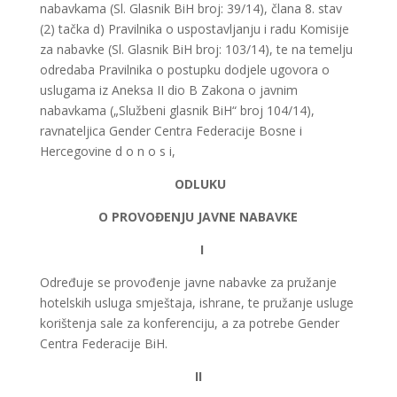
nabavkama (Sl. Glasnik BiH broj: 39/14), članа 8. stаv
(2) tаčkа d) Prаvilnikа о uspоstаvlјаnju i rаdu Kоmisiје
zа nаbаvkе (Sl. Glasnik BiH broj: 103/14), te na temelju
odredaba Pravilnika o postupku dodjele ugovora o
uslugama iz Aneksa II dio B Zakona o javnim
nabavkama („Službeni glasnik BiH“ broj 104/14),
ravnateljica Gender Centra Federacije Bosne i
Hercegovine d o n o s i,
ODLUKU
O PROVOĐENJU JAVNE NABAVKE
I
Određuje se provođenje javne nabavke za pružanje
hotelskih usluga smještaja, ishrane, te pružanje usluge
korištenja sale za konferenciju, a za potrebe Gender
Centra Federacije BiH.
II