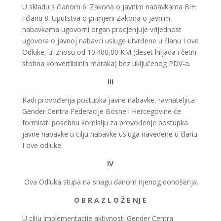
U skladu s članom 6. Zakona o javnim nabavkama BiH
i članu 8. Uputstva o primjeni Zakona o javnim
nabavkama ugovorni organ procjenjuje vrijednost
ugovora o javnoj nabavci usluge utvrđene u članu I ove
Odluke, u iznosu od 10.400,00 KM (deset hiljada i četiri
stotina konvertibilnih maraka) bez uključenog PDV-a.
III
Radi provođenja postupka javne nabavke, ravnateljica
Gender Centra Federacije Bosne i Hercegovine će
formirati posebnu komisiju za provođenje postupka
javne nabavke u cilju nabavke usluga navedene u članu
I ove odluke.
IV
Ova Odluka stupa na snagu danom njenog donošenja.
O B R A Z L O Ž E NJ E
U cilju implementacije aktivnosti Gender Centra