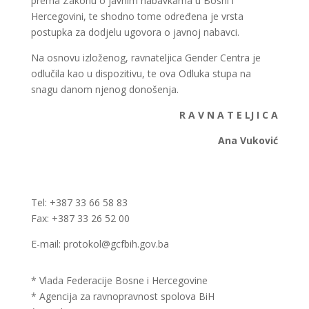
prema Zakonu o javnim nabavkama u Bosni i
Hercegovini, te shodno tome određena je vrsta
postupka za dodjelu ugovora o javnoj nabavci.
Na osnovu izloženog, ravnateljica Gender Centra je
odlučila kao u dispozitivu, te ova Odluka stupa na
snagu danom njenog donošenja.
R
A
V
N
A
T
E
LJ
I
C
A
Ana
Vuković
Tel: +387 33 66 58 83
Fax: +387 33 26 52 00
E-mail: protokol@gcfbih.gov.ba
* Vlada Federacije Bosne i Hercegovine
* Agencija za ravnopravnost spolova BiH