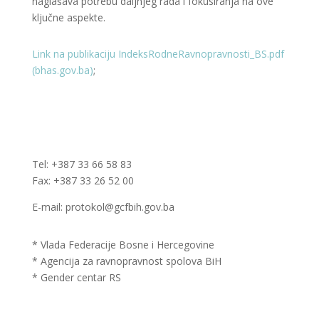
naglašava potrebu daljnjeg rada i fokusiranja na ove
ključne aspekte.
Link na publikaciju
IndeksRodneRavnopravnosti_BS.pdf
(bhas.gov.ba)
;
Tel: +387 33 66 58 83
Fax: +387 33 26 52 00
E-mail: protokol@gcfbih.gov.ba
* Vlada Federacije Bosne i Hercegovine
* Agencija za ravnopravnost spolova BiH
* Gender centar RS