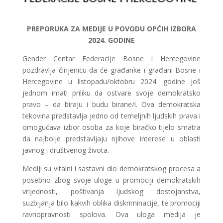
PREPORUKA ZA MEDIJE U POVODU OPĆIH IZBORA
2024. GODINE
Gender Centar Federacije Bosne i Hercegovine
pozdravlja činjenicu da će građanke i građani Bosne i
Hercegovine u listopadu/oktobru 2024. godine još
jednom imati priliku da ostvare svoje demokratsko
pravo – da biraju i budu birane/i. Ova demokratska
tekovina predstavlja jedno od temeljnih ljudskih prava i
omogućava izbor osoba za koje biračko tijelo smatra
da najbolje predstavljaju njihove interese u oblasti
javnog i društvenog života.
Mediji su vitalni i sastavni dio demokratskog procesa a
posebno zbog svoje uloge u promociji demokratskih
vrijednosti, poštivanja ljudskog dostojanstva,
suzbijanja bilo kakvih oblika diskriminacije, te promociji
ravnopravnosti spolova. Ova uloga medija je