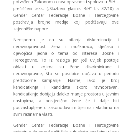
potvrđena Zakonom o ravnopravnosti spolova u BiH –
prečišćeni tekst („Službeni glasnik BiH“ br. 32/10) a
Gender Centar Federacije Bosne i Hercegovine
pozdravlja brojne medije koji podržavaju ove
zajedničke napore.
Neosporno je da su pitanja diskriminacije i
neravnopravnosti žena i muškaraca, dječaka i
djevojčica jedna o tema od interesa Bosne i
Hercegovine. To iz razloga jer još uvijek postoje
oblasti u kojima su žene diskriminirane i
neravnopravne, što se posebice uočava u periodu
predizborne kampanje. Naime, iako je broj
kandidatkinja i kandidata skoro ravnopravan,
kandidatkinje dobijaju daleko manje prostora u javnim
nastupima, a posljedično žene će i dalje biti
podzastupljene u zakonodavnim tijelima i vladama na
svim razinama vlasti.
Gender Centar Federacije Bosne i Hercegovine
ocjenjuje da pored političkih subjekata značajnu ulogu