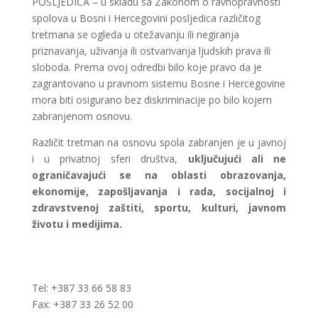
POSLJEDICA – u skladu sa Zakonom o ravnopravnosti
spolova u Bosni i Hercegovini posljedica različitog
tretmana se ogleda u otežavanju ili negiranja
priznavanja, uživanja ili ostvarivanja ljudskih prava ili
sloboda. Prema ovoj odredbi bilo koje pravo da je
zagrantovano u pravnom sistemu Bosne i Hercegovine
mora biti osigurano bez diskriminacije po bilo kojem
zabranjenom osnovu.
Različit tretman na osnovu spola zabranjen je u javnoj
i u privatnoj sferi društva,
uključujući ali ne
ograničavajući se na oblasti obrazovanja,
ekonomije, zapošljavanja i rada, socijalnoj i
zdravstvenoj zaštiti, sportu, kulturi, javnom
životu i medijima.
Tel: +387 33 66 58 83
Fax: +387 33 26 52 00