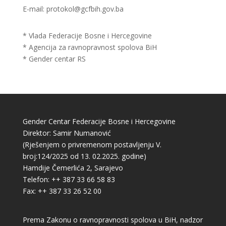
E-mail: protokol@gcfbih.gov.ba
* Vlada Federacije Bosne i Hercegovine
* Agencija za ravnopravnost spolova BiH
* Gender centar RS
Gender Centar Federacije Bosne i Hercegovine
Direktor: Samir Numanović
(Rješenjem o privremenom postavljenju V.
broj:124/2025 od 13. 02.2025. godine)
Hamdije Čemerlića 2, Sarajevo
Telefon: ++ 387 33 66 58 83
Fax: ++ 387 33 26 52 00
Prema Zakonu o ravnopravnosti spolova u BiH, nadzor