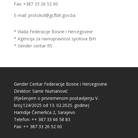
Fax: +387 33 26 52 00
E-mail: protokol@gcfbih.gov.ba
* Vlada Federacije Bosne i Hercegovine
* Agencija za ravnopravnost spolova BiH
* Gender centar RS
Gender Centar Federacije Bosne i Hercegovine
Direktor: Samir Numanović
(Rješenjem o privremenom postavljenju V.
broj:124/2025 od 13. 02.2025. godine)
Hamdije Čemerlića 2, Sarajevo
Telefon: ++ 387 33 66 58 83
Fax: ++ 387 33 26 52 00