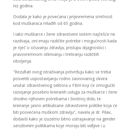
niz godina.
Dodala je kako je povećana i prijevremena smrtnost
kod muškaraca mlađih od 65 godina.
I iako muškarce i žene zdravstveni sistem najčešće ne
razdvaja, oni imaju različite potrebe i mogućnosti kada
je riječ o očuvanju zdravlja, pristupu dijagnostici i
pravovremnom otkrivanju i tretiranju različitih
oboljenja.
“Rezultati ovog istraživanja potvrđuju kako se treba
posvetiti uspostavljanju rodno zasnovanog okvira
unutar zdravstvenog sektora u FBiH koji će omogućiti
razvijanje posebno kreiranih usluga za muškarce i žene
shodno njihovim potrebama i životnoj dobi, te
kreiranje jasno artikulisane zdravstvene politike koja će
biti posvećena muškom zdravlju”, navela je dr. Pilav,
dodavši kako je izuzetno bitno ustrajavanje na gender
senzitivnim politikama koje moraju biti vidljive i u