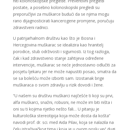
niti kolonoskopske preglede. Preventivni pregledi
postate, a posebno kolonoskopski pregledi su
preporučljivi za muškarce budući da se njima mogu
rano dijagnosticirati kancerogene promjene, poručuju
zdravstveni radnici.
U patrijarhalnom društvu kao što je Bosna i
Hercegovina muškarac se idealizira kao hranitelj
porodice, stub održivosti i sigurnosti. Iz tog razloga,
čak i kad zdravstveno stanje zahtijeva određene
intervencije, muškarac se neće jednostavno odlučiti za
posjetu ljekaru jer ne može napustiti posao, smatra da
se sa bolešću može izboriti sam. Izostanak brige
muškaraca o svom zdravlju u rizik dovodi i žene.
“U našem su društvu muškarci najčešće ti koji su prvi,
alfa muškarci, snažni, robusni, ne može im biti ništa i
oni su ti kojima rijetko nešto fali… U pitanju je
kulturološka stereotipija koja može dosta da košta”
navodi prof. dr. sci. med Aida Pilav, koja se nalazila na
čelu istraživačkog tima i koja je u ovom poslu već dugi