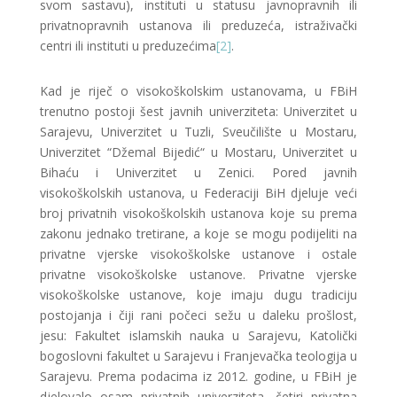
svom sastavu), instituti u statusu javnopravnih ili
privatnopravnih ustanova ili preduzeća, istraživački
centri ili instituti u preduzećima
[2]
.
Kad je riječ o visokoškolskim ustanovama, u FBiH
trenutno postoji šest javnih univerziteta: Univerzitet u
Sarajevu, Univerzitet u Tuzli, Sveučilište u Mostaru,
Univerzitet “Džemal Bijedić“ u Mostaru, Univerzitet u
Bihaću i Univerzitet u Zenici. Pored javnih
visokoškolskih ustanova, u Federaciji BiH djeluje veći
broj privatnih visokoškolskih ustanova koje su prema
zakonu jednako tretirane, a koje se mogu podijeliti na
privatne vjerske visokoškolske ustanove i ostale
privatne visokoškolske ustanove. Privatne vjerske
visokoškolske ustanove, koje imaju dugu tradiciju
postojanja i čiji rani počeci sežu u daleku prošlost,
jesu: Fakultet islamskih nauka u Sarajevu, Katolički
bogoslovni fakultet u Sarajevu i Franjevačka teologija u
Sarajevu. Prema podacima iz 2012. godine, u FBiH je
djelovalo osam privatnih univerziteta, četiri privatna