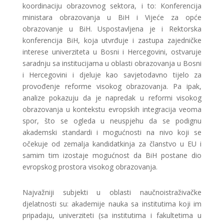
koordinaciju obrazovnog sektora, i to: Konferencija
ministara obrazovanja u BiH i Vijeće za opće
obrazovanje u BiH. Uspostavljena je i Rektorska
konferencija BiH, koja utvrđuje i zastupa zajedničke
interese univerziteta u Bosni i Hercegovini, ostvaruje
saradnju sa institucijama u oblasti obrazovanja u Bosni
i Hercegovini i djeluje kao savjetodavno tijelo za
provođenje reforme visokog obrazovanja. Pa ipak,
analize pokazuju da je napredak u reformi visokog
obrazovanja u kontekstu evropskih integracija veoma
spor, što se ogleda u neuspjehu da se podignu
akademski standardi i mogućnosti na nivo koji se
očekuje od zemalja kandidatkinja za članstvo u EU i
samim tim izostaje mogućnost da BiH postane dio
evropskog prostora visokog obrazovanja.
Najvažniji subjekti u oblasti naučnoistraživačke
djelatnosti su: akademije nauka sa institutima koji im
pripadaju, univerziteti (sa institutima i fakultetima u