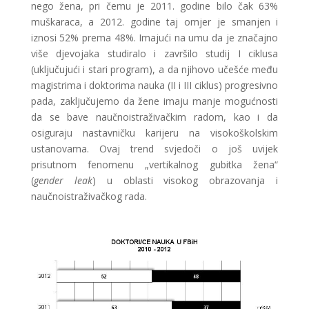
nego žena, pri čemu je 2011. godine bilo čak 63%
muškaraca, a 2012. godine taj omjer je smanjen i
iznosi 52% prema 48%. Imajući na umu da je značajno
više djevojaka studiralo i završilo studij I ciklusa
(uključujući i stari program), a da njihovo učešće među
magistrima i doktorima nauka (II i III ciklus) progresivno
pada, zaključujemo da žene imaju manje mogućnosti
da se bave naučnoistraživačkim radom, kao i da
osiguraju nastavničku karijeru na visokoškolskim
ustanovama. Ovaj trend svjedoči o još uvijek
prisutnom fenomenu „vertikalnog gubitka žena“
(
gender leak
) u oblasti visokog obrazovanja i
naučnoistraživačkog rada.