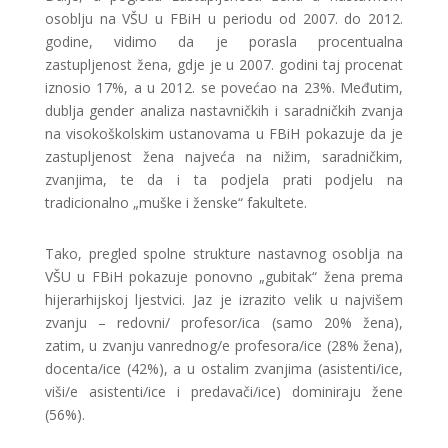
osoblju na VŠU u FBiH u periodu od 2007. do 2012.
godine, vidimo da je porasla procentualna
zastupljenost žena, gdje je u 2007. godini taj procenat
iznosio 17%, a u 2012. se povećao na 23%. Međutim,
dublja gender analiza nastavničkih i saradničkih zvanja
na visokoškolskim ustanovama u FBiH pokazuje da je
zastupljenost žena najveća na nižim, saradničkim,
zvanjima, te da i ta podjela prati podjelu na
tradicionalno „muške i ženske“ fakultete.
Tako, pregled spolne strukture nastavnog osoblja na
VŠU u FBiH pokazuje ponovno „gubitak“ žena prema
hijerarhijskoj ljestvici. Jaz je izrazito velik u najvišem
zvanju – redovni/ profesor/ica (samo 20% žena),
zatim, u zvanju vanrednog/e profesora/ice (28% žena),
docenta/ice (42%), a u ostalim zvanjima (asistenti/ice,
viši/e asistenti/ice i predavači/ice) dominiraju žene
(56%).