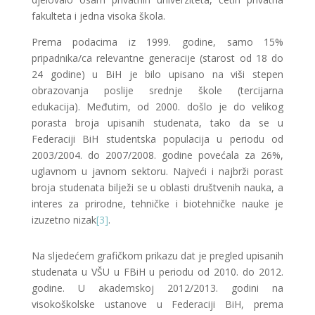
fakulteta i jedna visoka škola.
Prema podacima iz 1999. godine, samo 15%
pripadnika/ca relevantne generacije (starost od 18 do
24 godine) u BiH je bilo upisano na viši stepen
obrazovanja poslije srednje škole (tercijarna
edukacija). Međutim, od 2000. došlo je do velikog
porasta broja upisanih studenata, tako da se u
Federaciji BiH studentska populacija u periodu od
2003/2004. do 2007/2008. godine povećala za 26%,
uglavnom u javnom sektoru. Najveći i najbrži porast
broja studenata bilježi se u oblasti društvenih nauka, a
interes za prirodne, tehničke i biotehničke nauke je
izuzetno nizak
[3]
.
Na sljedećem grafičkom prikazu dat je pregled upisanih
studenata u VŠU u FBiH u periodu od 2010. do 2012.
godine. U akademskoj 2012/2013. godini na
visokoškolske ustanove u Federaciji BiH, prema