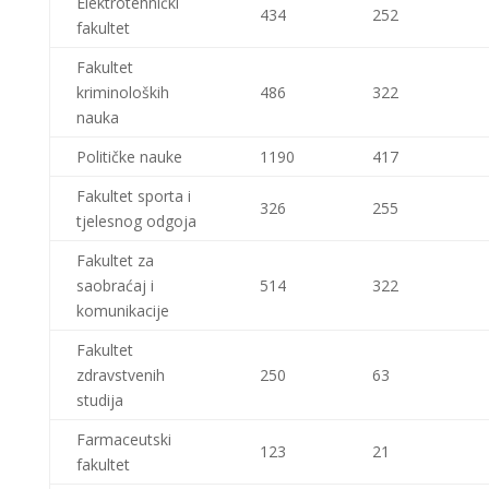
Elektrotehnički
434
252
fakultet
Fakultet
kriminoloških
486
322
nauka
Političke nauke
1190
417
Fakultet sporta i
326
255
tjelesnog odgoja
Fakultet za
saobraćaj i
514
322
komunikacije
Fakultet
zdravstvenih
250
63
studija
Farmaceutski
123
21
fakultet