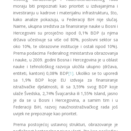
moraju biti prepoznati kao prioritet u izdvajanjima i
investiranju u kadrove i materijalnu infrastrukturu, što,
kako analize pokazuju, u Federaciji BiH nije slučaj.
Naime, ukupna sredstva za finansiranje nauke u Bosni i
Hercegovini su prosječno ispod 0,1% BDP (u njima
država učestvuje sa više od 80%, poslovni sektor sa
oko 10%, te obrazovne institucije i ostali ispod 10%).
Prema podacima Federalnog ministarstva obrazovanja
i nauke, u 2009. godini Bosna i Hercegovina je u oblast
nauke i tehnološkog razvoja uložila ukupno (država,
entiteti, kantoni) 0,08% BDP
[1]
. Ukoliko se to uporedi
sa 1,9% BDP koje EU izdvaja za finansiranje
istraživačke djelatnosti, ili sa 3,59% svog BDP koje
ulaže Švedska, 2,74% Švajcarska ili 1,55% Island, jasno
je da se u Bosni i Hercegovina, a samim tim i u
Federaciji BiH, razvoj naučnoistraživačkog rada još
uvijek ne prepoznaje kao prioritet.
Prema postojećoj ustavnoj strukturi, obrazovanje je