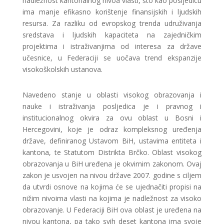
nadležnost kantonalnog nivoa vlasti, što kao posljedicu
ima manje efikasno korištenje finansijskih i ljudskih
resursa. Za razliku od evropskog trenda udruživanja
sredstava i ljudskih kapaciteta na zajedničkim
projektima i istraživanjima od interesa za države
učesnice, u Federaciji se uočava trend ekspanzije
visokoškolskih ustanova.
Navedeno stanje u oblasti visokog obrazovanja i
nauke i istraživanja posljedica je i pravnog i
institucionalnog okvira za ovu oblast u Bosni i
Hercegovini, koje je odraz kompleksnog uređenja
države, definiranog Ustavom BiH, ustavima entiteta i
kantona, te Statutom Distrikta Brčko. Oblast visokog
obrazovanja u BiH uređena je okvirnim zakonom. Ovaj
zakon je usvojen na nivou države 2007. godine s ciljem
da utvrdi osnove na kojima će se ujednačiti propisi na
nižim nivoima vlasti na kojima je nadležnost za visoko
obrazovanje. U Federaciji BiH ova oblast je uređena na
nivou kantona, pa tako svih deset kantona ima svoje