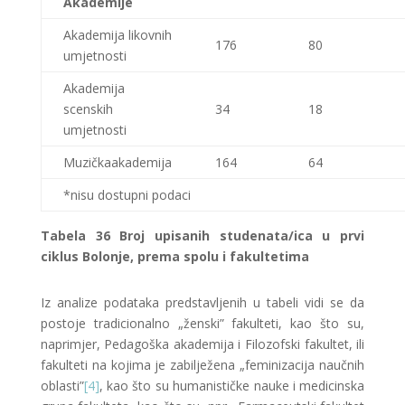
Akademije
Akademija likovnih
176
80
umjetnosti
Akademija
scenskih
34
18
umjetnosti
Muzičkaakademija
164
64
*nisu dostupni podaci
Tabela
36 Broj upisanih studenata/ica u prvi
ciklus Bolonje, prema spolu i fakultetima
Iz analize podataka predstavljenih u tabeli vidi se da
postoje tradicionalno „ženski” fakulteti, kao što su,
naprimjer, Pedagoška akademija i Filozofski fakultet, ili
fakulteti na kojima je zabilježena „feminizacija naučnih
oblasti”
[4]
, kao što su humanističke nauke i medicinska