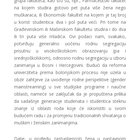
grupa fakulteta, kao što su, npr., Farmaceutski fakultet
na kojem studira gotovo pet puta više žena nego
muškaraca, ili Ekonomski fakultet na kojem je taj broj
u korist studentica dva i pol puta veći. Pri tome na
Građevinskom ili Mašinskom fakultetu studira i do dva
ili tri puta više mladića. Ovi podaci nam, svakako,
potvrđuju generalno uočenu rodnu segregaciju
prisutnu u visokoškolskom obrazovanju (pa i
srednjoškolskom), odnosno rodnu segregaciju u izboru
zanimanja u Bosni i Hercegovini. Budući da reforma
univerziteta prema bolonjskom procesu nije uzela u
obzir zahtjeve za uvođenje rodne perspektive (gender
mainstreaming) u sve studijske programe i naučne
oblasti, nameće se zaključak da je propuštena prilika
da sadašnje generacije studenata i studentica steknu
znanje iz oblasti roda koje će iskoristiti u svom
budućem radu i za promjenu tradicionalnih shvatanja o
muškim i ženskim zanimanjima.
Dalje, u pogledu zastupljenosti žena u nastavnom