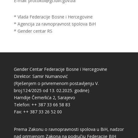
E-mail: protokol@gcfbih.gov.ba
* Vlada Federacije Bosne i Hercegovine
* Agencija za ravnopravnost spolova BiH
* Gender centar RS
Gender Centar Federacije Bosne i Hercegovine
Direktor: Samir Numanović
(Rješenjem o privremenom postavljenju V.
broj:124/2025 od 13. 02.2025. godine)
Hamdije Čemerlića 2, Sarajevo
Telefon: ++ 387 33 66 58 83
Fax: ++ 387 33 26 52 00
Prema Zakonu o ravnopravnosti spolova u BiH, nadzor
nad primjenom Zakona na području Federacije BIH