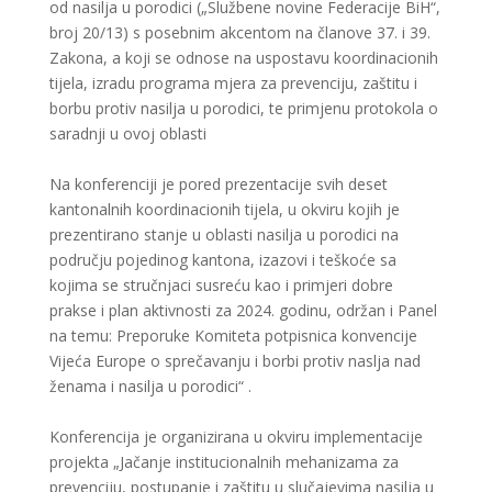
od nasilja u porodici („Službene novine Federacije BiH“,
broj 20/13) s posebnim akcentom na članove 37. i 39.
Zakona, a koji se odnose na uspostavu koordinacionih
tijela, izradu programa mjera za prevenciju, zaštitu i
borbu protiv nasilja u porodici, te primjenu protokola o
saradnji u ovoj oblasti
Na konferenciji je pored prezentacije svih deset
kantonalnih koordinacionih tijela, u okviru kojih je
prezentirano stanje u oblasti nasilja u porodici na
području pojedinog kantona, izazovi i teškoće sa
kojima se stručnjaci susreću kao i primjeri dobre
prakse i plan aktivnosti za 2024. godinu, održan i Panel
na temu: Preporuke Komiteta potpisnica konvencije
Vijeća Europe o sprečavanju i borbi protiv naslja nad
ženama i nasilja u porodici“ .
Konferencija je organizirana u okviru implementacije
projekta „Jačanje institucionalnih mehanizama za
prevenciju, postupanje i zaštitu u slučajevima nasilja u